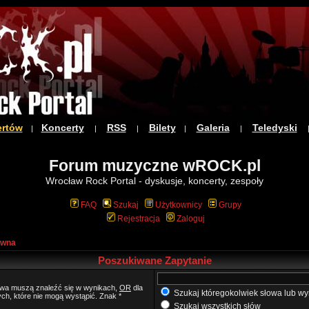
ertów
Koncerty
RSS
Bilety
Galeria
Teledyski
|
|
|
|
|
Forum muzyczne wROCK.pl
Wrocław Rock Portal - dyskusje, koncerty, zespoły
FAQ
Szukaj
Użytkownicy
Grupy
Rejestracja
Zaloguj
ówna
Poszukiwane Zapytanie
łowa muszą znaleźć się w wynikach,
OR
dla
Szukaj któregokolwiek słowa lub wy
ych, które nie mogą wystąpić. Znak *
Szukaj wszystkich słów