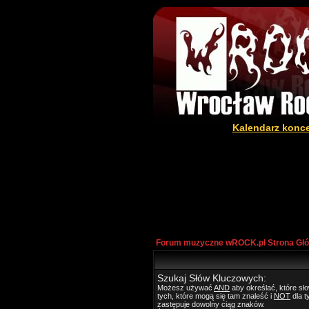
Kalendarz konc
Forum muzyczne wROCK.pl Strona Gł
Szukaj Słów Kluczowych:
Możesz używać
AND
aby określać, które s
tych, które mogą się tam znaleść i
NOT
dla t
zastępuje dowolny ciąg znaków.