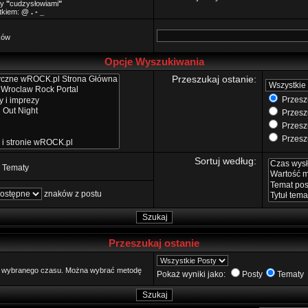
zy
"
cudzysłowiami
"
ątkiem:
@ . - _
ków
Opcje Wyszukiwania
Przeszukaj ostanie:
Przeszu
Przeszu
Przeszu
Przeszu
Sortuj według:
Tematy
znaków z postu
Przeszukaj ostanie
go wybranego czasu. Można wybrać metodę
Pokaż wyniki jako:
Posty
Tematy