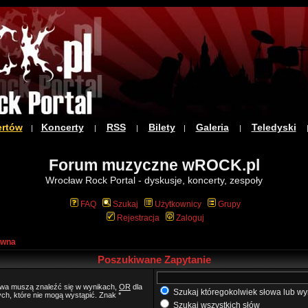
ertów
Koncerty
RSS
Bilety
Galeria
Teledyski
|
|
|
|
|
Forum muzyczne wROCK.pl
Wrocław Rock Portal - dyskusje, koncerty, zespoły
FAQ
Szukaj
Użytkownicy
Grupy
Rejestracja
Zaloguj
ówna
Poszukiwane Zapytanie
łowa muszą znaleźć się w wynikach,
OR
dla
Szukaj któregokolwiek słowa lub wy
ych, które nie mogą wystąpić. Znak *
Szukaj wszystkich słów