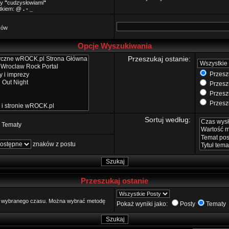
zy
"
cudzysłowiami
"
ątkiem:
@ . - _
ków
Opcje Wyszukiwania
Przeszukaj ostanie:
Przeszu
Przeszu
Przeszu
Przeszu
Sortuj według:
Tematy
znaków z postu
Przeszukaj ostanie
go wybranego czasu. Można wybrać metodę
Pokaż wyniki jako:
Posty
Tematy