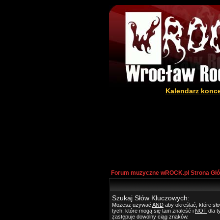
Kalendarz konc
Forum muzyczne wROCK.pl Strona Gł
Szukaj Słów Kluczowych:
Możesz używać
AND
aby określać, które s
tych, które mogą się tam znaleść i
NOT
dla t
zastępuje dowolny ciąg znaków.