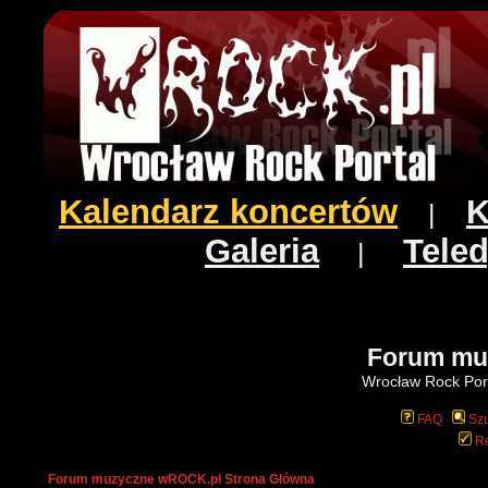
Kalendarz koncertów
K
|
Galeria
Teled
|
Forum mu
Wrocław Rock Port
FAQ
Szu
Re
Forum muzyczne wROCK.pl Strona Główna