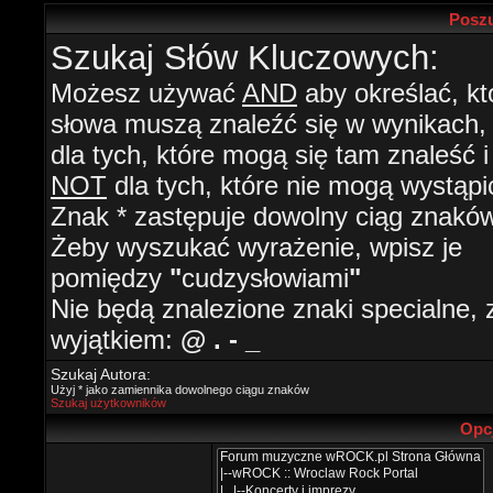
Poszu
Szukaj Słów Kluczowych:
Możesz używać
AND
aby określać, kt
słowa muszą znaleźć się w wynikach
dla tych, które mogą się tam znaleść i
NOT
dla tych, które nie mogą wystąpi
Znak * zastępuje dowolny ciąg znaków
Żeby wyszukać wyrażenie, wpisz je
pomiędzy
"
cudzysłowiami
"
Nie będą znalezione znaki specialne, 
wyjątkiem:
@ . - _
Szukaj Autora:
Użyj * jako zamiennika dowolnego ciągu znaków
Szukaj użytkowników
Opc