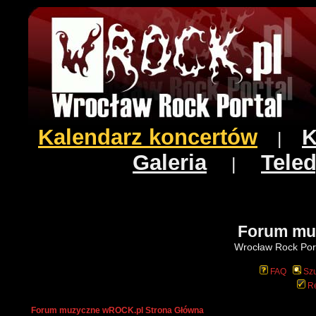
Kalendarz koncertów
K
|
Galeria
Teled
|
Forum mu
Wrocław Rock Port
FAQ
Szu
Re
Forum muzyczne wROCK.pl Strona Główna