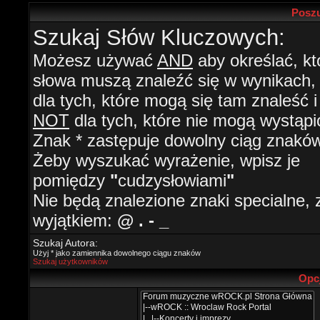
Poszu
Szukaj Słów Kluczowych:
Możesz używać
AND
aby określać, kt
słowa muszą znaleźć się w wynikach
dla tych, które mogą się tam znaleść i
NOT
dla tych, które nie mogą wystąpi
Znak * zastępuje dowolny ciąg znaków
Żeby wyszukać wyrażenie, wpisz je
pomiędzy
"
cudzysłowiami
"
Nie będą znalezione znaki specialne, 
wyjątkiem:
@ . - _
Szukaj Autora:
Użyj * jako zamiennika dowolnego ciągu znaków
Szukaj użytkowników
Opc