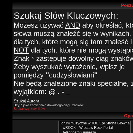
Poszu
Szukaj Słów Kluczowych:
Możesz używać
AND
aby określać, kt
słowa muszą znaleźć się w wynikach
dla tych, które mogą się tam znaleść i
NOT
dla tych, które nie mogą wystąpi
Znak * zastępuje dowolny ciąg znaków
Żeby wyszukać wyrażenie, wpisz je
pomiędzy
"
cudzysłowiami
"
Nie będą znalezione znaki specialne, 
wyjątkiem:
@ . - _
Szukaj Autora:
Użyj * jako zamiennika dowolnego ciągu znaków
Szukaj użytkowników
Opc