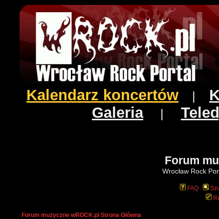
Kalendarz koncertów
K
|
Galeria
Teled
|
Forum mu
Wrocław Rock Port
FAQ
Szu
Re
Forum muzyczne wROCK.pl Strona Główna