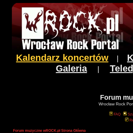
Kalendarz koncertów
K
|
Galeria
Teled
|
Forum mu
Wrocław Rock Port
FAQ
Szu
Re
Forum muzyczne wROCK.pl Strona Główna