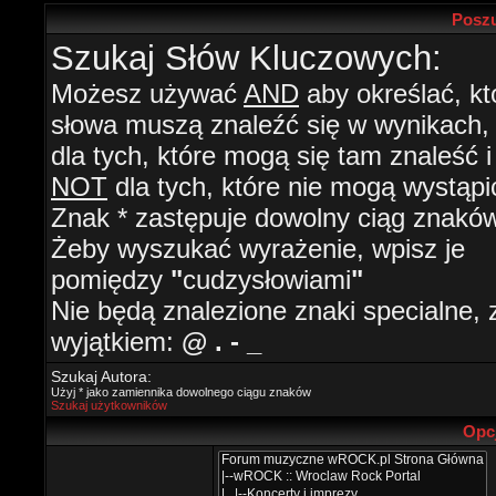
Poszu
Szukaj Słów Kluczowych:
Możesz używać
AND
aby określać, kt
słowa muszą znaleźć się w wynikach
dla tych, które mogą się tam znaleść i
NOT
dla tych, które nie mogą wystąpi
Znak * zastępuje dowolny ciąg znaków
Żeby wyszukać wyrażenie, wpisz je
pomiędzy
"
cudzysłowiami
"
Nie będą znalezione znaki specialne, 
wyjątkiem:
@ . - _
Szukaj Autora:
Użyj * jako zamiennika dowolnego ciągu znaków
Szukaj użytkowników
Opc