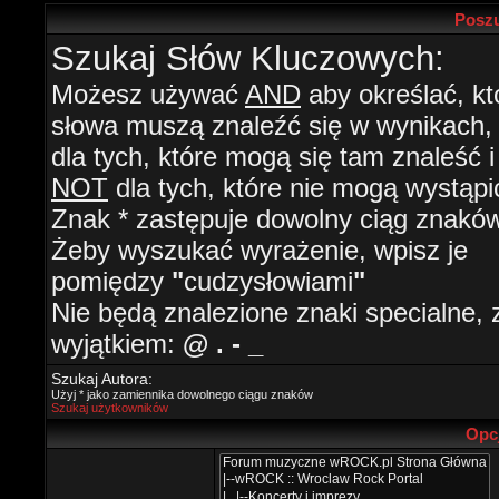
Poszu
Szukaj Słów Kluczowych:
Możesz używać
AND
aby określać, kt
słowa muszą znaleźć się w wynikach
dla tych, które mogą się tam znaleść i
NOT
dla tych, które nie mogą wystąpi
Znak * zastępuje dowolny ciąg znaków
Żeby wyszukać wyrażenie, wpisz je
pomiędzy
"
cudzysłowiami
"
Nie będą znalezione znaki specialne, 
wyjątkiem:
@ . - _
Szukaj Autora:
Użyj * jako zamiennika dowolnego ciągu znaków
Szukaj użytkowników
Opc