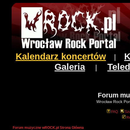
Kalendarz koncertów
K
|
Galeria
Teled
|
Forum mu
Wrocław Rock Port
FAQ
Szu
Re
Forum muzyczne wROCK.pl Strona Główna