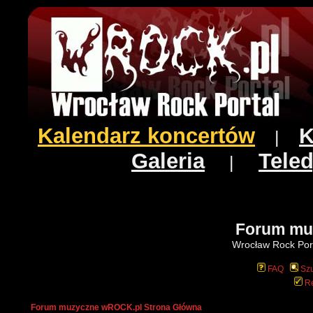
Kalendarz koncertów
K
|
Galeria
Teled
|
Forum mu
Wrocław Rock Port
FAQ
Szu
Re
Forum muzyczne wROCK.pl Strona Główna