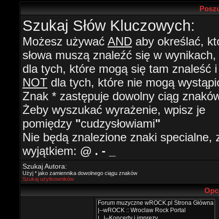
Poszu
Szukaj Słów Kluczowych:
Możesz używać
AND
aby określać, kt
słowa muszą znaleźć się w wynikach
dla tych, które mogą się tam znaleść i
NOT
dla tych, które nie mogą wystąpi
Znak * zastępuje dowolny ciąg znaków
Żeby wyszukać wyrażenie, wpisz je
pomiędzy
"
cudzysłowiami
"
Nie będą znalezione znaki specialne, 
wyjątkiem:
@ . - _
Szukaj Autora:
Użyj * jako zamiennika dowolnego ciągu znaków
Szukaj użytkowników
Opc