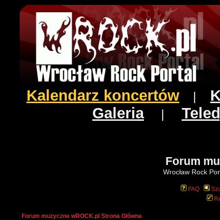
Kalendarz koncertów
K
|
Galeria
Teled
|
Forum mu
Wrocław Rock Port
FAQ
Szu
Re
Forum muzyczne wROCK.pl Strona Główna