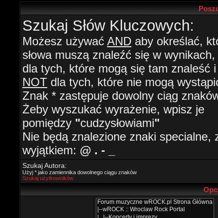
Poszu
Szukaj Słów Kluczowych:
Możesz używać
AND
aby określać, kt
słowa muszą znaleźć się w wynikach
dla tych, które mogą się tam znaleść i
NOT
dla tych, które nie mogą wystąpi
Znak * zastępuje dowolny ciąg znaków
Żeby wyszukać wyrażenie, wpisz je
pomiędzy
"
cudzysłowiami
"
Nie będą znalezione znaki specialne, 
wyjątkiem:
@ . - _
Szukaj Autora:
Użyj * jako zamiennika dowolnego ciągu znaków
Szukaj użytkowników
Opc