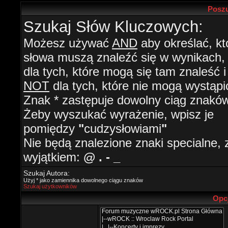
Poszu
Szukaj Słów Kluczowych:
Możesz używać
AND
aby określać, kt
słowa muszą znaleźć się w wynikach
dla tych, które mogą się tam znaleść i
NOT
dla tych, które nie mogą wystąpi
Znak * zastępuje dowolny ciąg znaków
Żeby wyszukać wyrażenie, wpisz je
pomiędzy
"
cudzysłowiami
"
Nie będą znalezione znaki specialne, 
wyjątkiem:
@ . - _
Szukaj Autora:
Użyj * jako zamiennika dowolnego ciągu znaków
Szukaj użytkowników
Opc