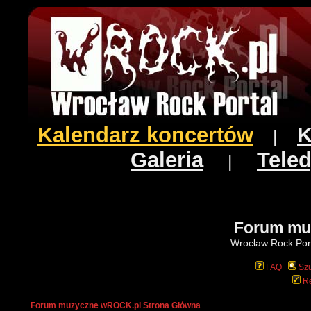
Kalendarz koncertów
K
|
Galeria
Teled
|
Forum mu
Wrocław Rock Port
FAQ
Szu
Re
Forum muzyczne wROCK.pl Strona Główna