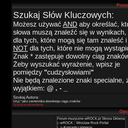
Poszu
Szukaj Słów Kluczowych:
Możesz używać
AND
aby określać, kt
słowa muszą znaleźć się w wynikach
dla tych, które mogą się tam znaleść i
NOT
dla tych, które nie mogą wystąpi
Znak * zastępuje dowolny ciąg znaków
Żeby wyszukać wyrażenie, wpisz je
pomiędzy
"
cudzysłowiami
"
Nie będą znalezione znaki specialne, 
wyjątkiem:
@ . - _
Szukaj Autora:
Użyj * jako zamiennika dowolnego ciągu znaków
Szukaj użytkowników
Opc