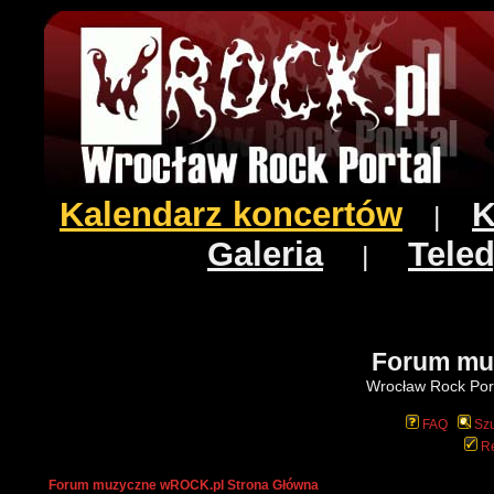
Kalendarz koncertów
K
|
Galeria
Teled
|
Forum mu
Wrocław Rock Port
FAQ
Szu
Re
Forum muzyczne wROCK.pl Strona Główna