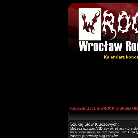
Kalendarz konc
Forum muzyczne wROCK.pl Strona Gł
Szukaj Słów Kluczowych:
Możesz używać
AND
aby określać, które s
tych, które mogą się tam znaleść i
NOT
dla t
zastępuje dowolny ciąg znaków.