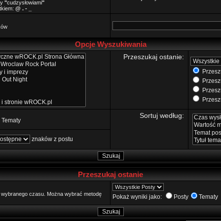
zy
"
cudzysłowiami
"
ątkiem:
@ . - _
ków
Opcje Wyszukiwania
Przeszukaj ostanie:
Przeszu
Przeszu
Przeszu
Przeszu
Sortuj według:
Tematy
znaków z postu
Przeszukaj ostanie
go wybranego czasu. Można wybrać metodę
Pokaż wyniki jako:
Posty
Tematy