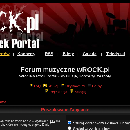
ertów
Koncerty
RSS
Bilety
Galeria
Teledyski
|
|
|
|
|
Forum muzyczne wROCK.pl
Wrocław Rock Portal - dyskusje, koncerty, zespoły
FAQ
Szukaj
Użytkownicy
Grupy
Rejestracja
Zaloguj
ówna
Poszukiwane Zapytanie
łowa muszą znaleźć się w wynikach,
OR
dla
Szukaj któregokolwiek słowa lub wy
ych, które nie mogą wystąpić. Znak *
Szukaj wszystkich słów