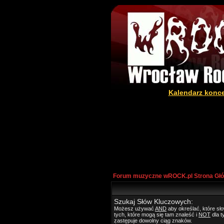
Kalendarz konc
Forum muzyczne wROCK.pl Strona Gł
Szukaj Słów Kluczowych:
Możesz używać
AND
aby określać, które s
tych, które mogą się tam znaleść i
NOT
dla t
zastępuje dowolny ciąg znaków.