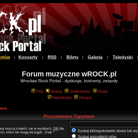
ertów
Koncerty
RSS
Bilety
Galeria
Teledyski
|
|
|
|
|
Forum muzyczne wROCK.pl
Wrocław Rock Portal - dyskusje, koncerty, zespoły
FAQ
Szukaj
Użytkownicy
Grupy
Rejestracja
Zaloguj
ówna
Poszukiwane Zapytanie
łowa muszą znaleźć się w wynikach,
OR
dla
Szukaj któregokolwiek słowa lub wy
ych, które nie mogą wystąpić. Znak *
Szukaj wszystkich słów