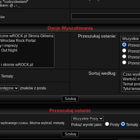
zy
"
cudzysłowiami
"
ątkiem:
@ . - _
ków
Opcje Wyszukiwania
Przeszukaj ostanie:
Przeszu
Przeszu
Przeszu
Przeszu
Sortuj według:
Tematy
znaków z postu
Przeszukaj ostanie
go wybranego czasu. Można wybrać metodę
Pokaż wyniki jako:
Posty
Tematy