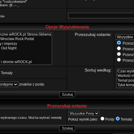
zy
"
cudzysłowiami
"
ątkiem:
@ . - _
ków
Opcje Wyszukiwania
Przeszukaj ostanie:
Przeszu
Przeszu
Przeszu
Przeszu
Sortuj według:
Tematy
znaków z postu
Przeszukaj ostanie
go wybranego czasu. Można wybrać metodę
Pokaż wyniki jako:
Posty
Tematy