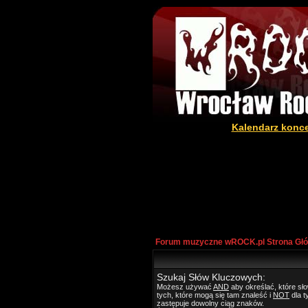
Kalendarz konc
Forum muzyczne wROCK.pl Strona Gł
Szukaj Słów Kluczowych:
Możesz używać
AND
aby określać, które s
tych, które mogą się tam znaleść i
NOT
dla t
zastępuje dowolny ciąg znaków.