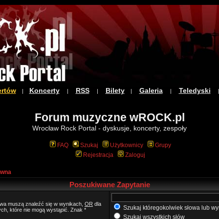
ertów
Koncerty
RSS
Bilety
Galeria
Teledyski
|
|
|
|
|
Forum muzyczne wROCK.pl
Wrocław Rock Portal - dyskusje, koncerty, zespoły
FAQ
Szukaj
Użytkownicy
Grupy
Rejestracja
Zaloguj
ówna
Poszukiwane Zapytanie
łowa muszą znaleźć się w wynikach,
OR
dla
Szukaj któregokolwiek słowa lub wy
ych, które nie mogą wystąpić. Znak *
Szukaj wszystkich słów