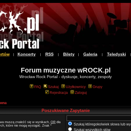
ertów
Koncerty
RSS
Bilety
Galeria
Teledyski
|
|
|
|
|
Forum muzyczne wROCK.pl
Wrocław Rock Portal - dyskusje, koncerty, zespoły
FAQ
Szukaj
Użytkownicy
Grupy
Rejestracja
Zaloguj
ówna
Poszukiwane Zapytanie
łowa muszą znaleźć się w wynikach,
OR
dla
Szukaj któregokolwiek słowa lub wy
ych, które nie mogą wystąpić. Znak *
Szukaj wszystkich słów