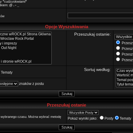
zy
"
cudzysłowiami
"
ątkiem:
@ . - _
ków
Opcje Wyszukiwania
Przeszukaj ostanie:
Przeszu
Przeszu
Przeszu
Przeszu
Sortuj według:
Tematy
znaków z postu
Przeszukaj ostanie
go wybranego czasu. Można wybrać metodę
Pokaż wyniki jako:
Posty
Tematy