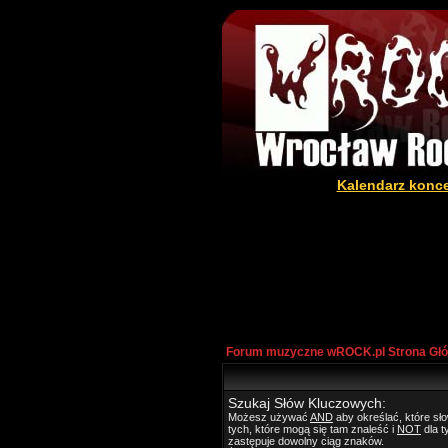
Kalendarz konc
Forum muzyczne wROCK.pl Strona Gł
Szukaj Słów Kluczowych:
Możesz używać
AND
aby określać, które s
tych, które mogą się tam znaleść i
NOT
dla t
zastępuje dowolny ciąg znaków.