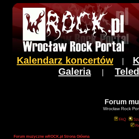
Kalendarz koncertów
K
|
Galeria
Teled
|
Forum mu
Wrocław Rock Port
FAQ
Szu
Re
Forum muzyczne wROCK.pl Strona Główna