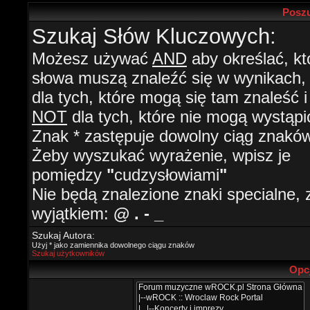
Poszu
Szukaj Słów Kluczowych:
Możesz używać
AND
aby określać, kt
słowa muszą znaleźć się w wynikach
dla tych, które mogą się tam znaleść i
NOT
dla tych, które nie mogą wystąpi
Znak * zastępuje dowolny ciąg znaków
Żeby wyszukać wyrażenie, wpisz je
pomiędzy
"
cudzysłowiami
"
Nie będą znalezione znaki specialne, 
wyjątkiem:
@ . - _
Szukaj Autora:
Użyj * jako zamiennika dowolnego ciągu znaków
Szukaj użytkowników
Opc