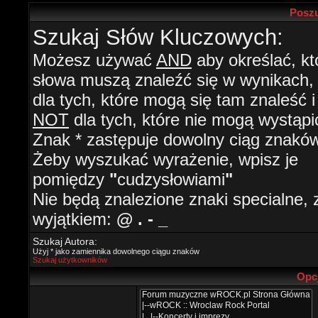
Poszu
Szukaj Słów Kluczowych:
Możesz używać
AND
aby określać, kt
słowa muszą znaleźć się w wynikach
dla tych, które mogą się tam znaleść i
NOT
dla tych, które nie mogą wystąpi
Znak * zastępuje dowolny ciąg znaków
Żeby wyszukać wyrażenie, wpisz je
pomiędzy
"
cudzysłowiami
"
Nie będą znalezione znaki specialne, 
wyjątkiem:
@ . - _
Szukaj Autora:
Użyj * jako zamiennika dowolnego ciągu znaków
Szukaj użytkowników
Opc