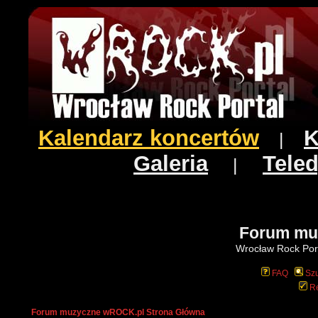
Kalendarz koncertów
K
|
Galeria
Teled
|
Forum mu
Wrocław Rock Port
FAQ
Szu
Re
Forum muzyczne wROCK.pl Strona Główna