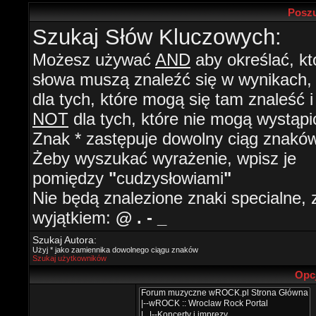
Poszu
Szukaj Słów Kluczowych:
Możesz używać
AND
aby określać, kt
słowa muszą znaleźć się w wynikach
dla tych, które mogą się tam znaleść i
NOT
dla tych, które nie mogą wystąpi
Znak * zastępuje dowolny ciąg znaków
Żeby wyszukać wyrażenie, wpisz je
pomiędzy
"
cudzysłowiami
"
Nie będą znalezione znaki specialne, 
wyjątkiem:
@ . - _
Szukaj Autora:
Użyj * jako zamiennika dowolnego ciągu znaków
Szukaj użytkowników
Opc