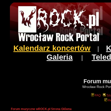
Kalendarz koncertów
K
|
Galeria
Teled
|
Forum mu
Wrocław Rock Port
FAQ
Szu
Re
Forum muzyczne wROCK.pl Strona Główna