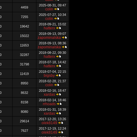
2025-08-31, 09:47
0
4459
colin
2025-07-27, 10:34
0
7255
colin
2018-09-21, 15:02
0
19642
hatterx
2018-09-13, 09:07
0
15022
zapominalska
2018-09-13, 08:36
0
11653
zapominalska
2018-08-22, 09:30
0
32287
hatterx
2018-07-18, 14:42
0
31798
hatterx
2018-07-04, 22:15
0
11419
bigsby
2018-02-28, 21:37
0
8950
colin
2018-02-16, 18:47
0
8632
xardas
2018-02-14, 18:46
0
8158
rrhoads
2018-01-31, 18:39
0
8080
xardas
2017-12-20, 13:26
0
29614
olek8149
2017-12-19, 12:24
0
7627
olek8149