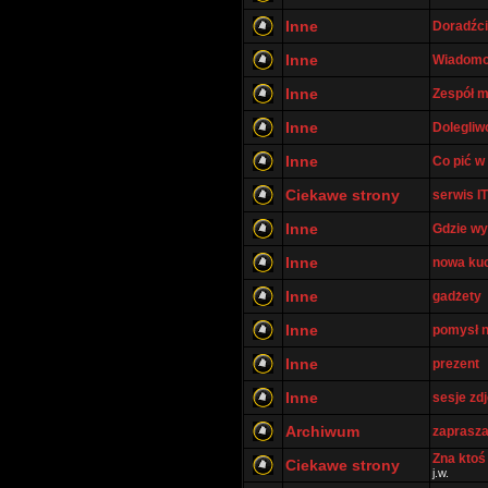
Inne
Doradźci
Inne
Wiadomo
Inne
Zespół m
Inne
Dolegliw
Inne
Co pić w
Ciekawe strony
serwis I
Inne
Gdzie w
Inne
nowa ku
Inne
gadżety
Inne
pomysł n
Inne
prezent
Inne
sesje zd
Archiwum
zaprasza
Zna ktoś
Ciekawe strony
j.w.