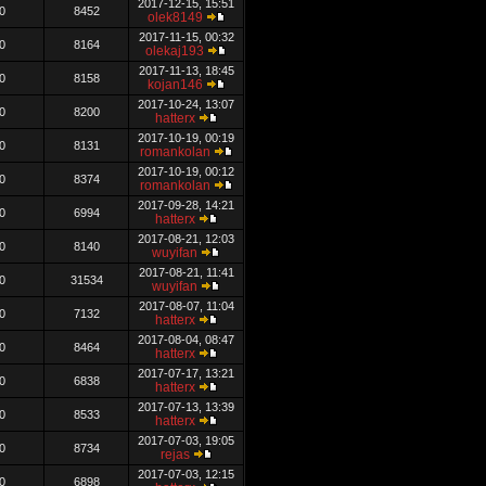
2017-12-15, 15:51
0
8452
olek8149
2017-11-15, 00:32
0
8164
olekaj193
2017-11-13, 18:45
0
8158
kojan146
2017-10-24, 13:07
0
8200
hatterx
2017-10-19, 00:19
0
8131
romankolan
2017-10-19, 00:12
0
8374
romankolan
2017-09-28, 14:21
0
6994
hatterx
2017-08-21, 12:03
0
8140
wuyifan
2017-08-21, 11:41
0
31534
wuyifan
2017-08-07, 11:04
0
7132
hatterx
2017-08-04, 08:47
0
8464
hatterx
2017-07-17, 13:21
0
6838
hatterx
2017-07-13, 13:39
0
8533
hatterx
2017-07-03, 19:05
0
8734
rejas
2017-07-03, 12:15
0
6898