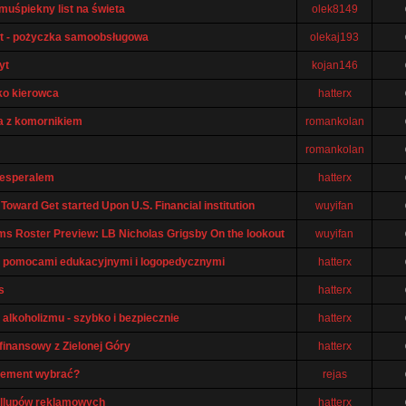
omuśpiekny list na świeta
olek8149
t - pożyczka samoobsługowa
olekaj193
yt
kojan146
ko kierowca
hatterx
a z komornikiem
romankolan
romankolan
 esperalem
hatterx
Toward Get started Upon U.S. Financial institution
wuyifan
s Roster Preview: LB Nicholas Grigsby On the lookout
wuyifan
z pomocami edukacyjnymi i logopedycznymi
hatterx
s
hatterx
 alkoholizmu - szybko i bezpiecznie
hatterx
finansowy z Zielonej Góry
hatterx
lement wybrać?
rejas
ollupów reklamowych
hatterx