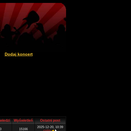
Dodaj koncert
|
wiedzi
Wyświetleń
Ostatni post
2025-12-20, 10:39
0
15166
colin