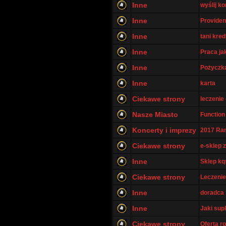
Inne
wyślij k
Inne
Providen
Inne
tani kred
Inne
Praca ja
Inne
Pożyczk
Inne
karta
Ciekawe strony
leczenie
Nasze Miasto
Function 
Koncerty i imprezy
2017 Ram
Ciekawe strony
e-sklep 
Inne
Sklep kq
Ciekawe strony
Leczenie
Inne
doradca 
Inne
Jaki sup
Ciekawe strony
Oferta r