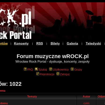
ertów
Koncerty
RSS
Bilety
Galeria
Teledyski
|
|
|
|
|
Forum muzyczne wROCK.pl
Wrocław Rock Portal - dyskusje, koncerty, zespoły
FAQ
Szukaj
Użytkownicy
Grupy
Rejestracja
Zaloguj
ów: 1022
ówna
Tematy
Autor
Odpo
d domu
colin