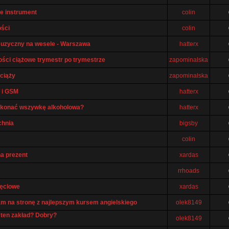
e instrument
colin
ści
colin
uzyczny na wesele - Warszawa
hatterx
ości ciążowe trymestr po trymestrze
zapominalska
 ciąży
zapominalska
T i GSM
hatterx
ykonać wszywkę alkoholowa?
hatterx
chnia
bigsby
colin
a prezent
xardas
rrhoads
jęciowe
xardas
m na stronę z najlepszym kursem angielskiego
olek8149
 ten zakład? Dobry?
olek8149