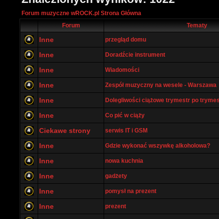
Forum muzyczne wROCK.pl Strona Główna
Forum
Tematy
Inne
przegląd domu
Inne
Doradźcie instrument
Inne
Wiadomości
Inne
Zespół muzyczny na wesele - Warszawa
Inne
Dolegliwości ciążowe trymestr po tryme
Inne
Co pić w ciąży
Ciekawe strony
serwis IT i GSM
Inne
Gdzie wykonać wszywkę alkoholowa?
Inne
nowa kuchnia
Inne
gadżety
Inne
pomysł na prezent
Inne
prezent