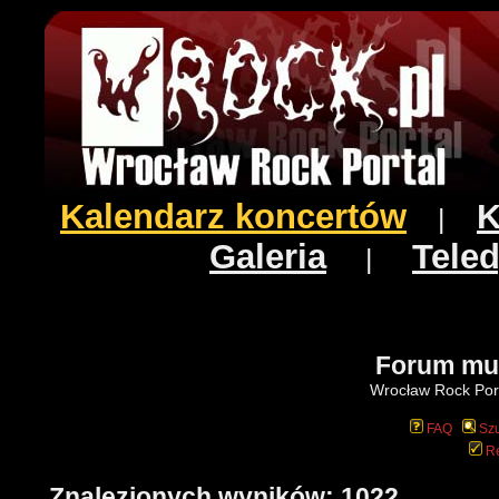
Kalendarz koncertów
K
|
Galeria
Teled
|
Forum mu
Wrocław Rock Port
FAQ
Szu
Re
Znalezionych wyników: 1022