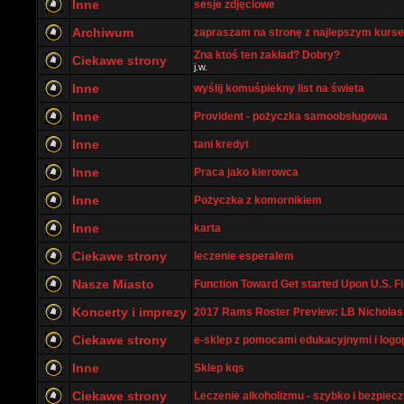
Inne
sesje zdjęciowe
Archiwum
zapraszam na stronę z najlepszym kurs
Zna ktoś ten zakład? Dobry?
Ciekawe strony
j.w.
Inne
wyślij komuśpiekny list na świeta
Inne
Provident - pożyczka samoobsługowa
Inne
tani kredyt
Inne
Praca jako kierowca
Inne
Pożyczka z komornikiem
Inne
karta
Ciekawe strony
leczenie esperalem
Nasze Miasto
Function Toward Get started Upon U.S. Fin
Koncerty i imprezy
2017 Rams Roster Preview: LB Nicholas 
Ciekawe strony
e-sklep z pomocami edukacyjnymi i log
Inne
Sklep kqs
Ciekawe strony
Leczenie alkoholizmu - szybko i bezpiecz