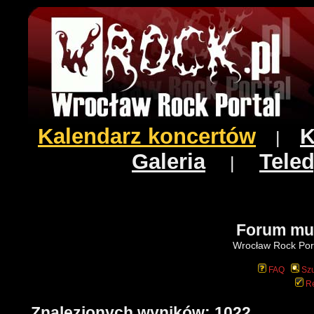
Kalendarz koncertów
K
|
Galeria
Teled
|
Forum mu
Wrocław Rock Port
FAQ
Szu
Re
Znalezionych wyników: 1022