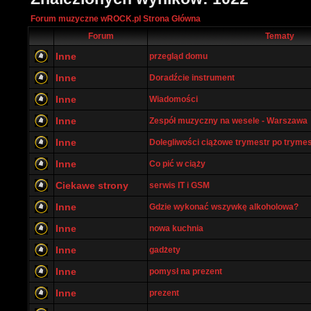
Forum muzyczne wROCK.pl Strona Główna
Forum
Tematy
Inne
przegląd domu
Inne
Doradźcie instrument
Inne
Wiadomości
Inne
Zespół muzyczny na wesele - Warszawa
Inne
Dolegliwości ciążowe trymestr po tryme
Inne
Co pić w ciąży
Ciekawe strony
serwis IT i GSM
Inne
Gdzie wykonać wszywkę alkoholowa?
Inne
nowa kuchnia
Inne
gadżety
Inne
pomysł na prezent
Inne
prezent