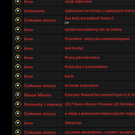
Inne
sesje zdjęciowe
Archiwum
zapraszam na stronę z najlepszym kurs
Zna ktoś ten zakład? Dobry?
Ciekawe strony
j.w.
Inne
wyślij komuśpiekny list na świeta
Inne
Provident - pożyczka samoobsługowa
Inne
tani kredyt
Inne
Praca jako kierowca
Inne
Pożyczka z komornikiem
Inne
karta
Ciekawe strony
leczenie esperalem
Nasze Miasto
Function Toward Get started Upon U.S. Fin
Koncerty i imprezy
2017 Rams Roster Preview: LB Nicholas 
Ciekawe strony
e-sklep z pomocami edukacyjnymi i log
Inne
Sklep kqs
Ciekawe strony
Leczenie alkoholizmu - szybko i bezpiecz