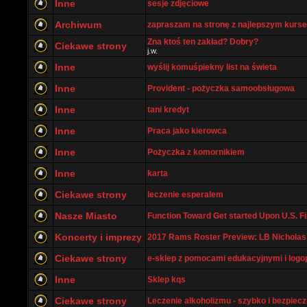
Inne
sesje zdjęciowe
Archiwum
zapraszam na stronę z najlepszym kurs
Zna ktoś ten zakład? Dobry?
Ciekawe strony
j.w.
Inne
wyślij komuśpiekny list na świeta
Inne
Provident - pożyczka samoobsługowa
Inne
tani kredyt
Inne
Praca jako kierowca
Inne
Pożyczka z komornikiem
Inne
karta
Ciekawe strony
leczenie esperalem
Nasze Miasto
Function Toward Get started Upon U.S. Fin
Koncerty i imprezy
2017 Rams Roster Preview: LB Nicholas 
Ciekawe strony
e-sklep z pomocami edukacyjnymi i log
Inne
Sklep kqs
Ciekawe strony
Leczenie alkoholizmu - szybko i bezpiecz