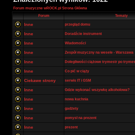
Forum muzyczne wROCK.pl Strona Główna
Forum
Tematy
Inne
przegląd domu
Inne
Doradźcie instrument
Inne
Wiadomości
Inne
Zespół muzyczny na wesele - Warszawa
Inne
Dolegliwości ciążowe trymestr po tryme
Inne
Co pić w ciąży
Ciekawe strony
serwis IT i GSM
Inne
Gdzie wykonać wszywkę alkoholowa?
Inne
nowa kuchnia
Inne
gadżety
Inne
pomysł na prezent
Inne
prezent