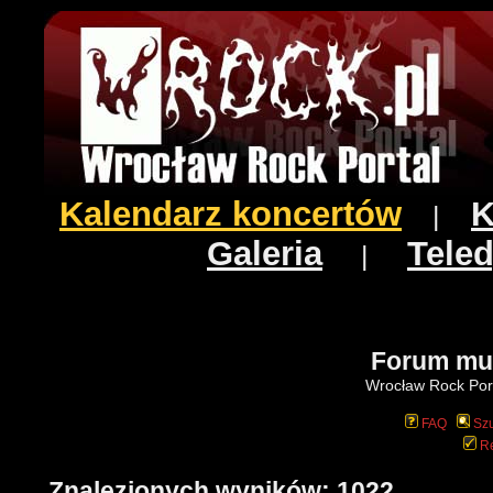
Kalendarz koncertów
K
|
Galeria
Teled
|
Forum mu
Wrocław Rock Port
FAQ
Szu
Re
Znalezionych wyników: 1022