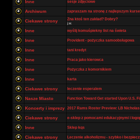
Inne
sesje zdjęciowe
Archiwum
zapraszam na stronę z najlepszym kurs
Zna ktoś ten zakład? Dobry?
Ciekawe strony
j.w.
Inne
wyślij komuśpiekny list na świeta
Inne
Provident - pożyczka samoobsługowa
Inne
tani kredyt
Inne
Praca jako kierowca
Inne
Pożyczka z komornikiem
Inne
karta
Ciekawe strony
leczenie esperalem
Nasze Miasto
Function Toward Get started Upon U.S. Fin
Koncerty i imprezy
2017 Rams Roster Preview: LB Nicholas 
Ciekawe strony
e-sklep z pomocami edukacyjnymi i log
Inne
Sklep kqs
Ciekawe strony
Leczenie alkoholizmu - szybko i bezpiecz