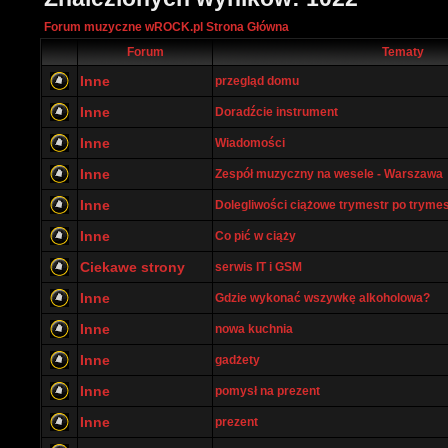
Forum muzyczne wROCK.pl Strona Główna
Forum
Tematy
Inne
przegląd domu
Inne
Doradźcie instrument
Inne
Wiadomości
Inne
Zespół muzyczny na wesele - Warszawa
Inne
Dolegliwości ciążowe trymestr po tryme
Inne
Co pić w ciąży
Ciekawe strony
serwis IT i GSM
Inne
Gdzie wykonać wszywkę alkoholowa?
Inne
nowa kuchnia
Inne
gadżety
Inne
pomysł na prezent
Inne
prezent