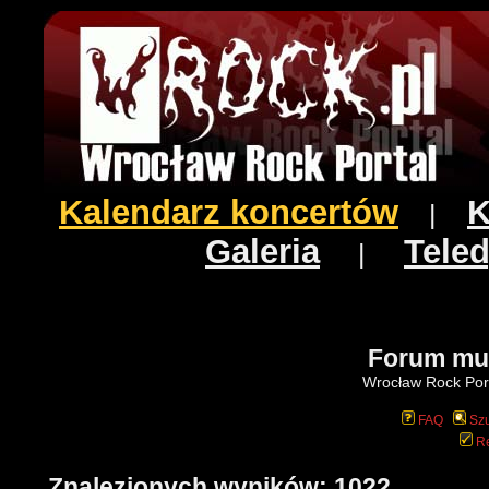
Kalendarz koncertów
K
|
Galeria
Teled
|
Forum mu
Wrocław Rock Port
FAQ
Szu
Re
Znalezionych wyników: 1022