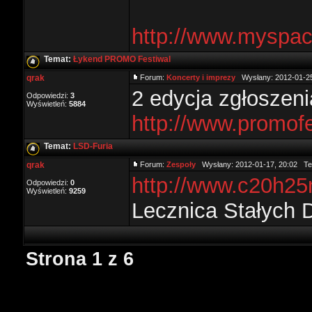
http://www.myspa
Temat:
Łykend PROMO Festiwal
qrak
Forum:
Koncerty i imprezy
Wysłany: 2012-01-25
2 edycja zgłoszen
Odpowiedzi:
3
Wyświetleń:
5884
http://www.promofe
Temat:
LSD-Furia
qrak
Forum:
Zespoły
Wysłany: 2012-01-17, 20:02 T
http://www.c20h2
Odpowiedzi:
0
Wyświetleń:
9259
Lecznica Stałych 
Strona
1
z
6