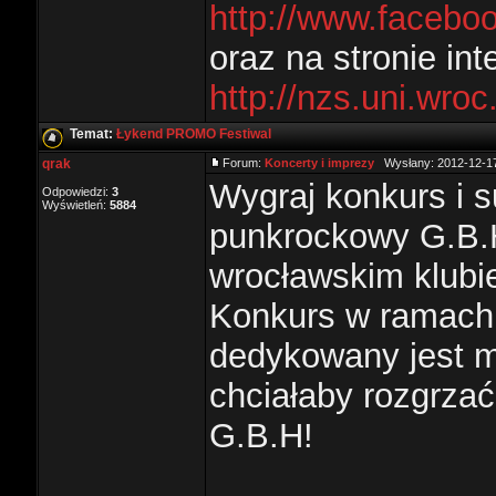
http://www.faceb
oraz na stronie int
http://nzs.uni.wro
Temat:
Łykend PROMO Festiwal
qrak
Forum:
Koncerty i imprezy
Wysłany: 2012-12-17
Wygraj konkurs i s
Odpowiedzi:
3
Wyświetleń:
5884
punkrockowy G.B.H
wrocławskim klubi
Konkurs w ramach
dedykowany jest 
chciałaby rozgrza
G.B.H!