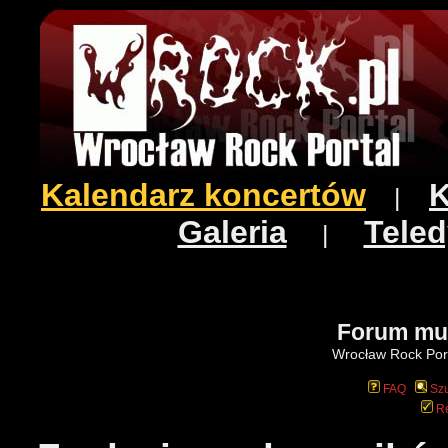
Kalendarz koncertów
K
|
Galeria
Teled
|
Forum mu
Wrocław Rock Port
FAQ
Szu
Re