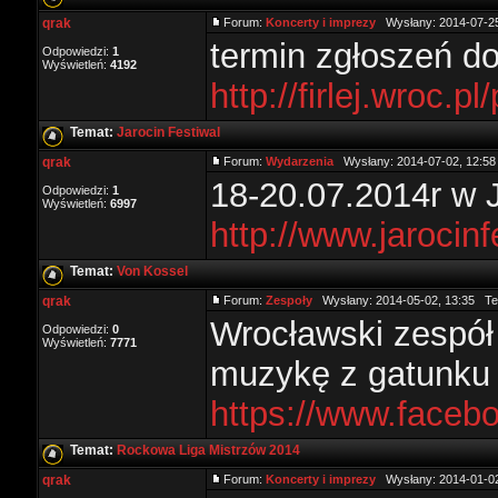
qrak
Forum:
Koncerty i imprezy
Wysłany: 2014-07-25
termin zgłoszeń d
Odpowiedzi:
1
Wyświetleń:
4192
http://firlej.wroc.
Temat:
Jarocin Festiwal
qrak
Forum:
Wydarzenia
Wysłany: 2014-07-02, 12:5
18-20.07.2014r w J
Odpowiedzi:
1
Wyświetleń:
6997
http://www.jarocinf
Temat:
Von Kossel
qrak
Forum:
Zespoły
Wysłany: 2014-05-02, 13:35 T
Wrocławski zespół 
Odpowiedzi:
0
Wyświetleń:
7771
muzykę z gatunku 
https://www.faceb
Temat:
Rockowa Liga Mistrzów 2014
qrak
Forum:
Koncerty i imprezy
Wysłany: 2014-01-02