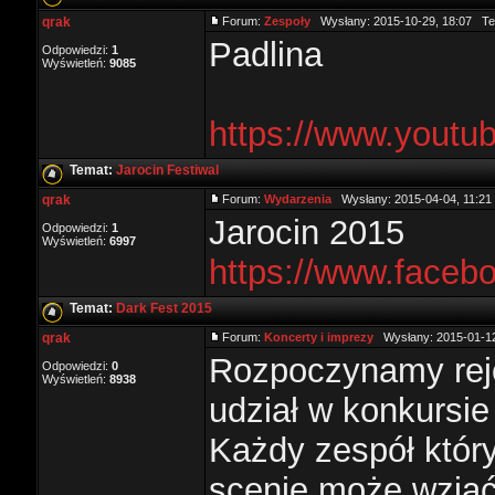
qrak
Forum:
Zespoły
Wysłany: 2015-10-29, 18:07 T
Padlina
Odpowiedzi:
1
Wyświetleń:
9085
https://www.yout
Temat:
Jarocin Festiwal
qrak
Forum:
Wydarzenia
Wysłany: 2015-04-04, 11:2
Jarocin 2015
Odpowiedzi:
1
Wyświetleń:
6997
https://www.facebo
Temat:
Dark Fest 2015
qrak
Forum:
Koncerty i imprezy
Wysłany: 2015-01-12
Rozpoczynamy reje
Odpowiedzi:
0
Wyświetleń:
8938
udział w konkursi
Każdy zespół który
scenie może wziąć u