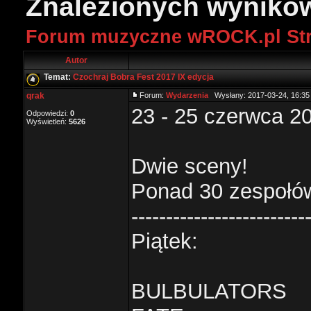
Znalezionych wynikó
Forum muzyczne wROCK.pl St
Autor
Temat:
Czochraj Bobra Fest 2017 IX edycja
qrak
Forum:
Wydarzenia
Wysłany: 2017-03-24, 16:3
23 - 25 czerwca 2
Odpowiedzi:
0
Wyświetleń:
5626
Dwie sceny!
Ponad 30 zespołó
-------------------------
Piątek:
BULBULATORS