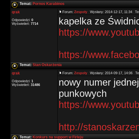
Temat:
Pornos Karabinos
qrak
Forum:
Zespoły
Wysłany: 2014-12-17, 11:34 Te
kapelka ze Świdni
Odpowiedzi:
0
Wyświetleń:
7714
https://www.yout
https://www.face
Temat:
Stan Oskarżenia
qrak
Forum:
Zespoły
Wysłany: 2014-09-17, 14:06 T
nowy numer jednej
Odpowiedzi:
1
Wyświetleń:
31486
punkowych
https://www.yout
http://stanoskarz
Temat:
Konkurs na support w Firleju