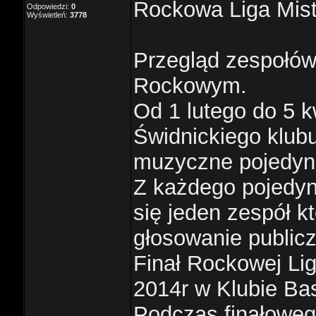
Rockowa Liga Mist
Odpowiedzi:
0
Wyświetleń:
3778
Przegląd zespołó
Rockowym.
Od 1 lutego do 5 k
Świdnickiego klub
muzyczne pojedyn
Z każdego pojedyn
się jeden zespół k
głosowanie publicz
Finał Rockowej Lig
2014r w Klubie Ba
Podczas finałoweg