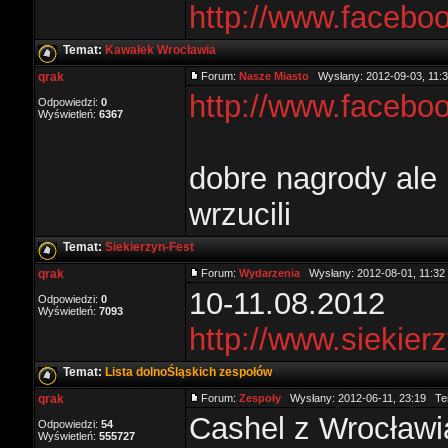
http://www.faceb
Temat:
Kawałek Wrocławia
qrak
Forum:
Nasze Miasto
Wysłany: 2012-09-03, 11:
http://www.faceb
Odpowiedzi:
0
Wyświetleń:
6367
dobre nagrody ale 
wrzucili
Temat:
Siekierzyn-Fest
qrak
Forum:
Wydarzenia
Wysłany: 2012-08-01, 11:3
10-11.08.2012
Odpowiedzi:
0
Wyświetleń:
7093
http://www.siekierz
Temat:
Lista dolnoŚląskich zespołów
qrak
Forum:
Zespoły
Wysłany: 2012-06-11, 23:19 Te
Cashel z Wrocławi
Odpowiedzi:
54
Wyświetleń:
555727