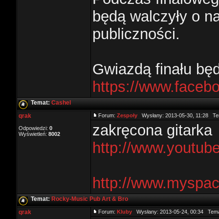
będą walczyły o n
publiczności.
Gwiazdą finału bę
https://www.face
Temat:
Cashel
qrak
Forum:
Zespoły
Wysłany: 2013-05-30, 11:28 Te
zakręcona gitarka
Odpowiedzi:
0
Wyświetleń:
8002
http://www.yout
http://www.myspa
Temat:
Rocky-Music Pub Art & Bro
qrak
Forum:
Kluby
Wysłany: 2013-05-24, 00:34 Tem