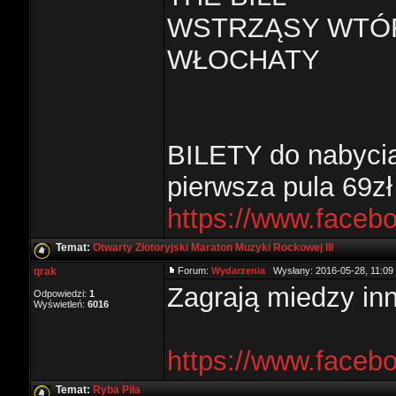
WSTRZĄSY WTÓ
WŁOCHATY
BILETY do nabycia
pierwsza pula 69zł 
https://www.face
Temat:
Otwarty Złotoryjski Maraton Muzyki Rockowej III
qrak
Forum:
Wydarzenia
Wysłany: 2016-05-28, 11:0
Zagrają miedzy inn
Odpowiedzi:
1
Wyświetleń:
6016
https://www.face
Temat:
Ryba Piła