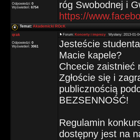
róg Swobodnej i G
Odpowiedzi:
0
Wyświetleń:
6754
https://www.face
Temat:
Akademicki ROcK
qrak
Forum:
Koncerty i imprezy
Wysłany: 2013-01-04
Jesteście student
Odpowiedzi:
0
Wyświetleń:
3061
Macie kapele?
Chcecie zaistnieć
Zgłoście się i zag
publicznością pod
BEZSENNOŚĆ!
Regulamin konkurs
dostępny jest na 