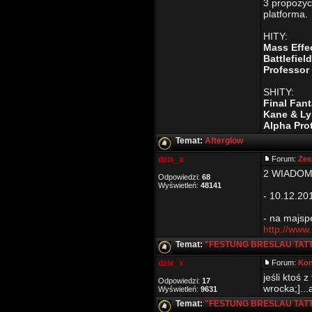
3 propozycj
platforma.
HITY:
Mass Effe
Battlefie
Professor
SHITY:
Final Fant
Kane & Ly
Alpha Pro
Temat:
Afterglow
dzix_x
Forum:
Zes
2 WIADOM
Odpowiedzi:
68
Wyświetleń:
48141
- 10.12.20
- na majsp
http://www
Temat:
"FESTUNG BRESLAU TAT
dzix_x
Forum:
Kon
jeśli ktoś
Odpowiedzi:
17
wrocka;]...
Wyświetleń:
9631
Temat:
"FESTUNG BRESLAU TAT