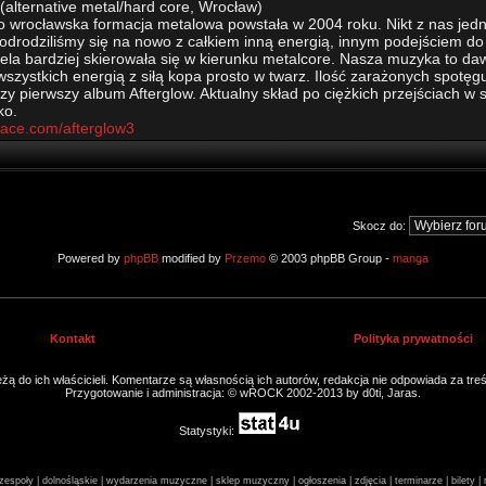
(alternative metal/hard core, Wrocław)
o wrocławska formacja metalowa powstała w 2004 roku. Nikt z nas jednak 
odrodziliśmy się na nowo z całkiem inną energią, innym podejściem do 
ela bardziej skierowała się w kierunku metalcore. Nasza muzyka to 
szystkich energią z siłą kopa prosto w twarz. Ilość zarażonych spotęguj
zy pierwszy album Afterglow. Aktualny skład po ciężkich przejściach w s
ko.
pace.com/afterglow3
Skocz do:
Powered by
phpBB
modified by
Przemo
© 2003 phpBB Group -
manga
Kontakt
Polityka prywatności
ą do ich właścicieli. Komentarze są własnością ich autorów, redakcja nie odpowiada za tre
Przygotowanie i administracja: © wROCK 2002-2013 by d0ti, Jaras.
Statystyki:
espoły | dolnośląskie | wydarzenia muzyczne | sklep muzyczny | ogłoszenia | zdjęcia | terminarze | bilety 