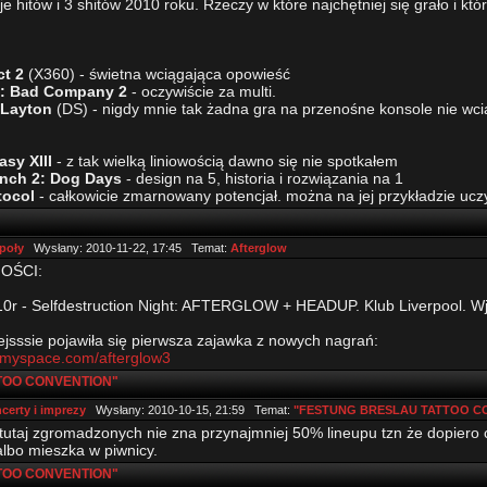
e hitów i 3 shitów 2010 roku. Rzeczy w które najchętniej się grało i kt
ct 2
(X360) - świetna wciągająca opowieść
ld: Bad Company 2
- oczywiście za multi.
 Layton
(DS) - nigdy mnie tak żadna gra na przenośne konsole nie wcią
asy XIII
- z tak wielką liniowością dawno się nie spotkałem
nch 2: Dog Days
- design na 5, historia i rozwiązania na 1
tocol
- całkowicie zmarnowany potencjał. można na jej przykładzie uczyć
poły
Wysłany: 2010-11-22, 17:45 Temat:
Afterglow
OŚCI:
10r - Selfdestruction Night: AFTERGLOW + HEADUP. Klub Liverpool. Wj
ejsssie pojawiła się pierwsza zajawka z nowych nagrań:
.myspace.com/afterglow3
TOO CONVENTION"
certy i imprezy
Wysłany: 2010-10-15, 21:59 Temat:
"FESTUNG BRESLAU TATTOO C
 z tutaj zgromadzonych nie zna przynajmniej 50% lineupu tzn że dopiero
albo mieszka w piwnicy.
TOO CONVENTION"