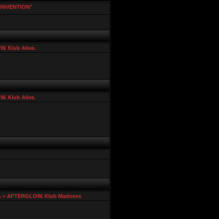
ONVENTION"
. Klub Alive.
. Klub Alive.
RA + AFTERGLOW. Klub Madness