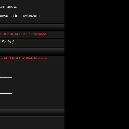
 barmanów.
resowania to zawieszam
+ COCKROACH. Klub Liverpool
 Selfa ;]
A + AFTERGLOW. Klub Madness
____
____