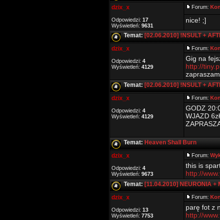
dzix_x
Forum:
Kon
nice! ;]
Odpowiedzi:
17
Wyświetleń:
9631
Temat:
[02.06.2010] !NSULT + AFT
dzix_x
Forum:
Kon
Gig na fej
Odpowiedzi:
4
http://tiny.
Wyświetleń:
4129
zapraszam
Temat:
[02.06.2010] !NSULT + AFT
dzix_x
Forum:
Kon
GODZ 20:
Odpowiedzi:
4
WJAZD 6zł
Wyświetleń:
4129
ZAPRASZ
Temat:
Heaven Shall Burn
dzix_x
Forum:
Wy
this is spar
Odpowiedzi:
4
http://www
Wyświetleń:
9673
Temat:
[11.04.2010] NEURONIA +
dzix_x
Forum:
Kon
parę fot z 
Odpowiedzi:
13
http://www
Wyświetleń:
7753