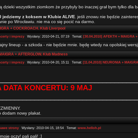
ą dzieki wszystkim ziomkom że przybyly bo inaczej grał bym tylko dla
0 jedziemy z koksem w Klubie ALIVE
. jeśli znowu nie będzie zainte
nie po Wrocławiu. nie ma co się pocić na darmo.
AIGRA + COCKROACH. Klub Liverpool
certy i imprezy
Wysłany: 2010-04-21, 07:19 Temat:
[30.04.2010] AFEKTH + MAIGRA 
ajny lineup - a szkoda - nie będzie mnie. będę wtedy na opolskiej wersji
 MAIGRA + AFTERGLOW. Klub Madness
certy i imprezy
Wysłany: 2010-04-20, 15:11 Temat:
[11.04.2010] NEURONIA + MAIGR
__________________________________
 DATA KONCERTU: 9 MAJ
__________________________________
EZMIENNY.
o dodam nowy plakat.
kawe strony
Wysłany: 2010-04-15, 18:54 Temat:
www.helloh.pl
moje oczy! pali pali! ;]