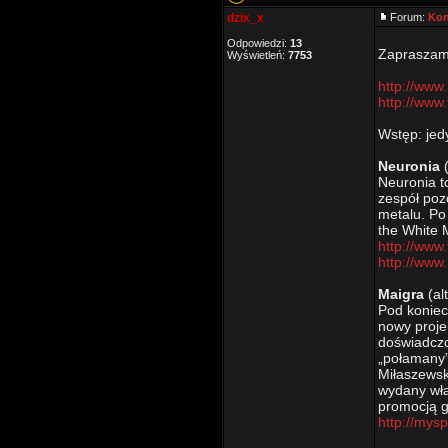
dzix_x
Forum:
Kon
Odpowiedzi:
13
Zapraszam 
Wyświetleń:
7753
http://www.
http://www
Wstęp: jedy
Neuronia
(
Neuronia t
zespół poz
metalu. Po
the White 
http://www
http://ww
Maigra
(al
Pod koniec
nowy proje
doświadczo
„połamany”
Miłaszewsk
wydany wła
promocją g
http://my