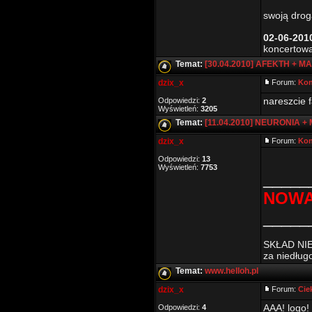
swoją drog
02-06-201
koncertowa
Temat:
[30.04.2010] AFEKTH + M
dzix_x
Forum:
Kon
nareszcie f
Odpowiedzi:
2
Wyświetleń:
3205
Temat:
[11.04.2010] NEURONIA +
dzix_x
Forum:
Kon
Odpowiedzi:
13
Wyświetleń:
7753
_____
NOWA
_____
SKŁAD NI
za niedług
Temat:
www.helloh.pl
dzix_x
Forum:
Cie
AAA! logo! 
Odpowiedzi:
4