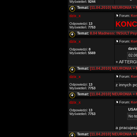
Wyświetleń:
9244
Temat:
[11.04.2010] NEURONIA +
dzix_x
Forum:
Kon
KONC
Odpowiedzi:
13
Wyświetleń:
7753
Temat:
8.04 Madness: !NSULT Psyc
dzix_x
Forum:
Kon
david
Odpowiedzi:
8
Wyświetleń:
5569
02.0
+ AFTERGLO
Temat:
[11.04.2010] NEURONIA +
dzix_x
Forum:
Kon
z innych p
Odpowiedzi:
13
Wyświetleń:
7753
Temat:
[11.04.2010] NEURONIA +
dzix_x
Forum:
Kon
USAG
Odpowiedzi:
13
Wyświetleń:
7753
No to
a pracujesz
Temat:
[11.04.2010] NEURONIA +