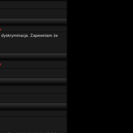
y
a dyskryminacja. Zapewniam że
y