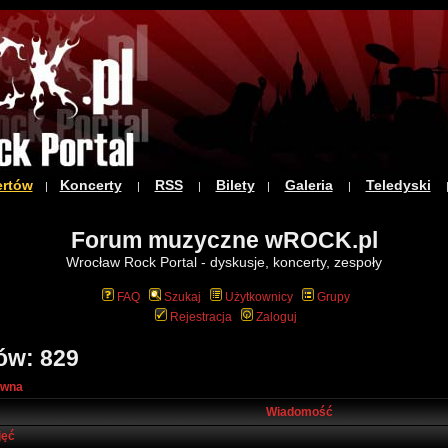
ertów
Koncerty
RSS
Bilety
Galeria
Teledyski
|
|
|
|
|
Forum muzyczne wROCK.pl
Wrocław Rock Portal - dyskusje, koncerty, zespoły
FAQ
Szukaj
Użytkownicy
Grupy
Rejestracja
Zaloguj
ów: 829
ówna
Wiadomość
jęć