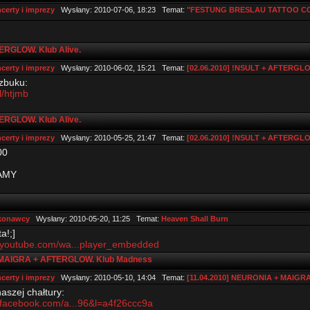
certy i imprezy
Wysłany: 2010-07-06, 18:23 Temat:
"FESTUNG BRESLAU TATTOO C
ERGLOW. Klub Alive.
certy i imprezy
Wysłany: 2010-06-02, 15:21 Temat:
[02.06.2010] !NSULT + AFTERGLOW
szbuku:
pl/htjmb
ERGLOW. Klub Alive.
certy i imprezy
Wysłany: 2010-05-25, 21:47 Temat:
[02.06.2010] !NSULT + AFTERGLOW
00
AMY
konawcy
Wysłany: 2010-05-20, 11:25 Temat:
Heaven Shall Burn
ta!;]
.youtube.com/wa...player_embedded
 MAIGRA + AFTERGLOW. Klub Madness
certy i imprezy
Wysłany: 2010-05-10, 14:04 Temat:
[11.04.2010] NEURONIA + MAIG
naszej chałtury:
.facebook.com/a...96&l=a4f26ccc9a