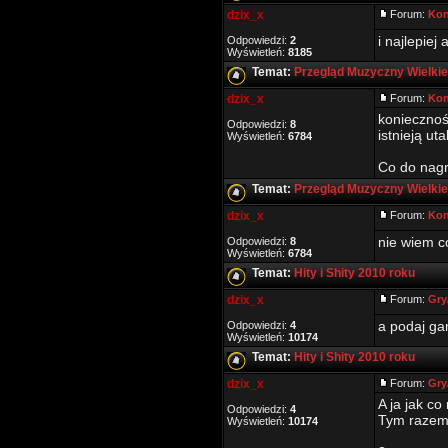
dzix_x
Forum:
Kon
i najlepiej
Odpowiedzi:
2
Wyświetleń:
8185
Temat:
Przegląd Muzyczny Wielki
dzix_x
Forum:
Kon
koniecznoś
Odpowiedzi:
8
istnieją u
Wyświetleń:
6784
Co do nagr
Temat:
Przegląd Muzyczny Wielki
dzix_x
Forum:
Kon
nie wiem c
Odpowiedzi:
8
Wyświetleń:
6784
Temat:
Hity i Shity 2010 roku
dzix_x
Forum:
Gry
a podaj ga
Odpowiedzi:
4
Wyświetleń:
10174
Temat:
Hity i Shity 2010 roku
dzix_x
Forum:
Gry
A ja jak co
Odpowiedzi:
4
Tym razem 
Wyświetleń:
10174