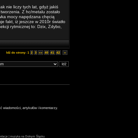
nie liczy tych lat, gdyż jakiś
tworzenia. Z hc/metalu zostało
dawka mocy napędzana chęcią
e fakt, iż jeszcze w 2010r światło
ekcji rytmicznej to: Dzix, Zdybo,
Idź do strony:
1
2
3
«»
40
41
42
»
ść wiadomości, artykułów i komentarzy.
| relacje | muzyka na Dolnym Śląsku