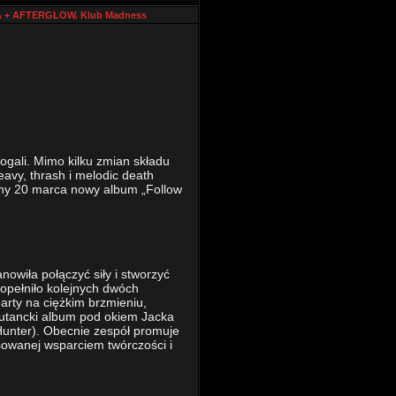
RA + AFTERGLOW. Klub Madness
Rogali. Mimo kilku zmian składu
avy, thrash i melodic death
any 20 marca nowy album „Follow
wiła połączyć siły i stworzyć
opełniło kolejnych dwóch
arty na ciężkim brzmieniu,
iutancki album pod okiem Jacka
 Hunter). Obecnie zespół promuje
owanej wsparciem twórczości i