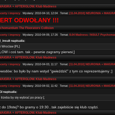
 MAIGRA + AFTERGLOW. Klub Madness
certy i imprezy
Wysłany: 2010-04-10, 12:04 Temat:
[11.04.2010] NEURONIA + MAIG
ERT ODWOŁANY !!!
homantium The Floorators Collision
certy i imprezy
Wysłany: 2010-04-09, 17:26 Temat:
8.04 Madness: !NSULT Psychomant
_insult napisał/a:
6 Wroclaw [PL]
W i coś tam. tak - pewnie zagramy pierwsi;]
 MAIGRA + AFTERGLOW. Klub Madness
certy i imprezy
Wysłany: 2010-04-03, 11:17 Temat:
[11.04.2010] NEURONIA + MAIGR
owodów: bo było by nam wstyd "gwieździć" z tym co reprezentujemy ;]
 MAIGRA + AFTERGLOW. Klub Madness
certy i imprezy
Wysłany: 2010-04-02, 11:42 Temat:
[11.04.2010] NEURONIA + MAIGR
I napisał/a:
 trzeba by się wybrać po pracy [;
 do 19stej? bo gramy o 19:30...tak zajebiście się klub rządzi.
 MAIGRA + AFTERGLOW. Klub Madness