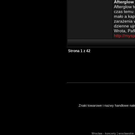
Afterglow
Afterglow t
czas temu 
mało a kap
zarażenia w
dzienne ujr
Wrota, Paf
http://mys
Strona
1
z
42
Znaki towarowe i nazwy handlowe należ
Wrocław - koncerty | wrocławskie z