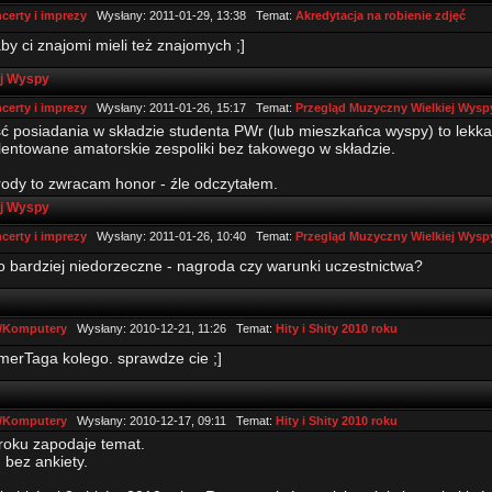
certy i imprezy
Wysłany: 2011-01-29, 13:38 Temat:
Akredytacja na robienie zdjęć
 aby ci znajomi mieli też znajomych ;]
ej Wyspy
certy i imprezy
Wysłany: 2011-01-26, 15:17 Temat:
Przegląd Muzyczny Wielkiej Wysp
ć posiadania w składzie studenta PWr (lub mieszkańca wyspy) to lekk
talentowane amatorskie zespoliki bez takowego w składzie.
ody to zwracam honor - źle odczytałem.
ej Wyspy
certy i imprezy
Wysłany: 2011-01-26, 10:40 Temat:
Przegląd Muzyczny Wielkiej Wysp
o bardziej niedorzeczne - nagroda czy warunki uczestnictwa?
/Komputery
Wysłany: 2010-12-21, 11:26 Temat:
Hity i Shity 2010 roku
merTaga kolego. sprawdze cie ;]
/Komputery
Wysłany: 2010-12-17, 09:11 Temat:
Hity i Shity 2010 roku
 roku zapodaje temat.
bez ankiety.