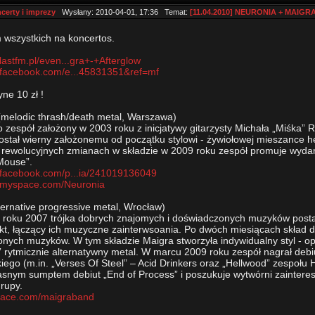
certy i imprezy
Wysłany: 2010-04-01, 17:36 Temat:
[11.04.2010] NEURONIA + MAIG
wszystkich na koncertos.
lastfm.pl/even...gra+-+Afterglow
.facebook.com/e...45831351&ref=mf
ne 10 zł !
melodic thrash/death metal, Warszawa)
o zespół założony w 2003 roku z inicjatywy gitarzysty Michała „Miśka” 
ostał wierny założonemu od początku stylowi - żywiołowej mieszance he
 rewolucyjnych zmianach w składzie w 2009 roku zespół promuje wyd
Mouse”.
.facebook.com/p...ia/241019136049
w.myspace.com/Neuronia
ternative progressive metal, Wrocław)
 roku 2007 trójka dobrych znajomych i doświadczonych muzyków postano
kt, łączący ich muzyczne zainterwsoania. Po dwóch miesiącach skład d
nych muzyków. W tym składzie Maigra stworzyła indywidualny styl - op
 rytmicznie alternatywny metal. W marcu 2009 roku zespół nagrał deb
iego (m.in. „Verses Of Steel” – Acid Drinkers oraz „Hellwood” zespołu
snym sumptem debiut „End of Process” i poszukuje wytwórni zainteres
rupy.
space.com/maigraband