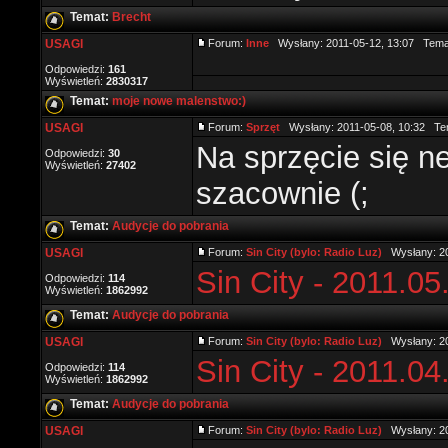
Temat:
Brecht
USAGI
Forum:
Inne
Wysłany: 2011-05-12, 13:07 Tema
Odpowiedzi:
161
Wyświetleń:
2830317
Temat:
moje nowe malenstwo:)
USAGI
Forum:
Sprzęt
Wysłany: 2011-05-08, 10:32 Te
Na sprzęcie się n
Odpowiedzi:
30
Wyświetleń:
27402
szacownie (;
Temat:
Audycje do pobrania
USAGI
Forum:
Sin City (bylo: Radio Luz)
Wysłany: 20
Sin City - 2011.05
Odpowiedzi:
114
Wyświetleń:
1862992
Temat:
Audycje do pobrania
USAGI
Forum:
Sin City (bylo: Radio Luz)
Wysłany: 20
Sin City - 2011.04
Odpowiedzi:
114
Wyświetleń:
1862992
Temat:
Audycje do pobrania
USAGI
Forum:
Sin City (bylo: Radio Luz)
Wysłany: 20