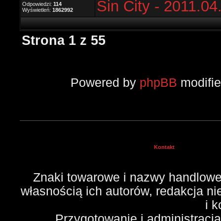
Sin City - 2011.04
Odpowiedzi:
114
Wyświetleń:
1862992
Strona
1
z
55
Powered by
phpBB
modifi
Kontakt
Znaki towarowe i nazwy handlowe 
własnością ich autorów, redakcja n
i 
Przygotowanie i administracj