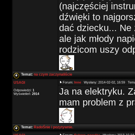
(najczęściej inst
dźwięki to najgor
dać dziecku... Ne 
ale jak młody napi
rodzicom uszy od
Temat:
na czym zaczynaliście
USAGI
Forum:
Inne
Wysłany: 2014-02-02, 16:59 Tem
Ja na elektryku.
Odpowiedzi:
1
Wyświetleń:
2914
mam problem z pr
Temat:
RadoŚnie i pozytywnie.