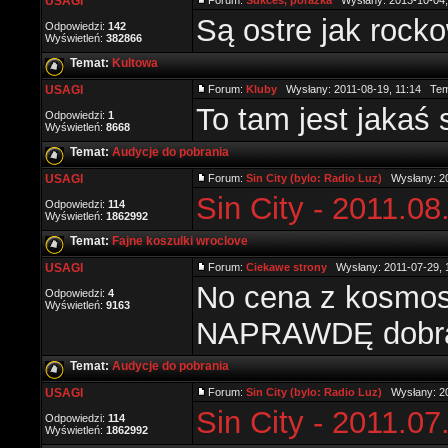
USAGI
Forum:
Sukces, porażka
Wysłany: 2013-10-04,
Są ostre jak rock
Odpowiedzi:
142
Wyświetleń:
382866
Temat:
Kultowa
USAGI
Forum:
Kluby
Wysłany: 2011-08-19, 11:14 Te
To tam jest jaka
Odpowiedzi:
1
Wyświetleń:
8668
Temat:
Audycje do pobrania
USAGI
Forum:
Sin City (bylo: Radio Luz)
Wysłany: 20
Sin City - 2011.08
Odpowiedzi:
114
Wyświetleń:
1862992
Temat:
Fajne koszulki wroclove
USAGI
Forum:
Ciekawe strony
Wysłany: 2011-07-29, 
No cena z kosmosu
Odpowiedzi:
4
Wyświetleń:
9163
NAPRAWDĘ dobra 
Temat:
Audycje do pobrania
USAGI
Forum:
Sin City (bylo: Radio Luz)
Wysłany: 20
Sin City - 2011.07
Odpowiedzi:
114
Wyświetleń:
1862992