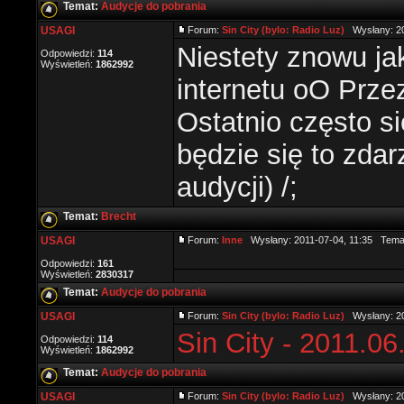
Temat:
Audycje do pobrania
USAGI
Forum:
Sin City (bylo: Radio Luz)
Wysłany: 20
Niestety znowu jak
Odpowiedzi:
114
Wyświetleń:
1862992
internetu oO Prze
Ostatnio często s
będzie się to zdar
audycji) /;
Temat:
Brecht
USAGI
Forum:
Inne
Wysłany: 2011-07-04, 11:35 Tema
Odpowiedzi:
161
Wyświetleń:
2830317
Temat:
Audycje do pobrania
USAGI
Forum:
Sin City (bylo: Radio Luz)
Wysłany: 20
Sin City - 2011.06
Odpowiedzi:
114
Wyświetleń:
1862992
Temat:
Audycje do pobrania
USAGI
Forum:
Sin City (bylo: Radio Luz)
Wysłany: 20