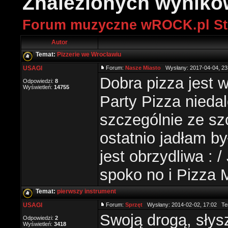
Znalezionych wynikó
Forum muzyczne wROCK.pl St
Autor
Temat:
Pizzerie we Wrocławiu
USAGI
Forum:
Nasze Miasto
Wysłany: 2017-04-04, 2
Dobra pizza jest w
Odpowiedzi:
8
Wyświetleń:
14755
Party Pizza nieda
szczególnie ze szc
ostatnio jadłam b
jest obrzydliwa : 
spoko no i Pizza Mo
Temat:
pierwszy instrument
USAGI
Forum:
Sprzęt
Wysłany: 2014-02-02, 17:02 Te
Swoją drogą, sły
Odpowiedzi:
2
Wyświetleń:
3418