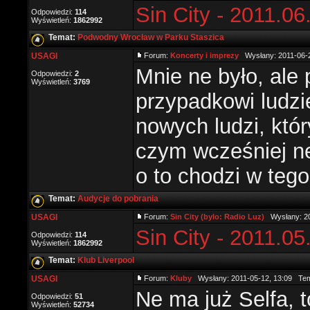
Sin City - 2011.06
Odpowiedzi:
114
Wyświetleń:
1862992
Temat:
Podwodny Wrocław w Parku Staszica
USAGI
Forum:
Koncerty i imprezy
Wysłany: 2011-06-
Mnie ne było, ale
Odpowiedzi:
2
Wyświetleń:
3769
przypadkowi ludzi
nowych ludzi, któ
czym wcześniej ne
o to chodzi w tego
Temat:
Audycje do pobrania
USAGI
Forum:
Sin City (bylo: Radio Luz)
Wysłany: 20
Sin City - 2011.05
Odpowiedzi:
114
Wyświetleń:
1862992
Temat:
Klub Liverpool
USAGI
Forum:
Kluby
Wysłany: 2011-05-12, 13:09 Te
Ne ma już Selfa, 
Odpowiedzi:
51
Wyświetleń:
52734