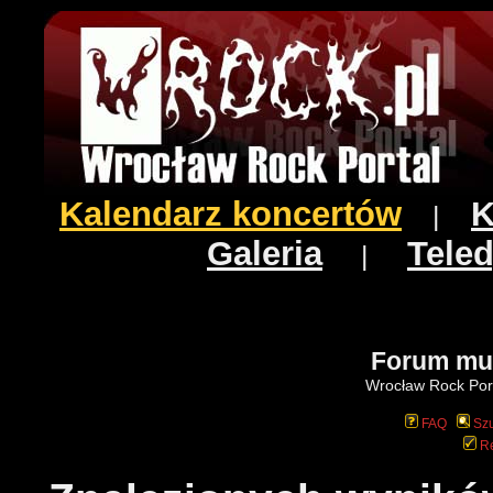
Kalendarz koncertów
K
|
Galeria
Teled
|
Forum mu
Wrocław Rock Port
FAQ
Szu
Re