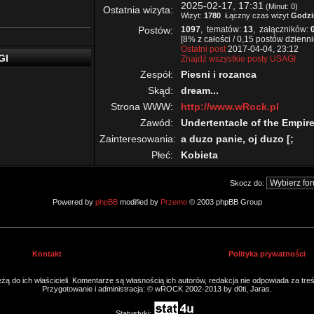
2025-02-17, 17:31
(Minut: 0)
Ostatnia wizyta:
Wizyt:
1780
Łączny czas wizyt
Godzi
Postów:
1097
, tematów:
13
, załączników:
[8% z całości / 0,15 postów dzienni
Ostatni post
2017-04-04, 23:12
GI
Znajdź wszystkie posty USAGI
Zespół:
Piesni i rozanca
Skąd:
dream...
Strona WWW:
http://www.wRock.pl
Zawód:
Undertentacle of the Empir
Zainteresowania:
a duzo panie, oj duzo [;
Płeć:
Kobieta
Skocz do:
Powered by
phpBB
modified by
Przemo
© 2003 phpBB Group
Kontakt
Polityka prywatności
ą do ich właścicieli. Komentarze są własnością ich autorów, redakcja nie odpowiada za tre
Przygotowanie i administracja: © wROCK 2002-2013 by d0ti, Jaras.
Statystyki: