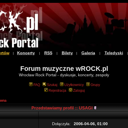
ertów
Koncerty
RSS
Bilety
Galeria
Teledyski
|
|
|
|
|
Forum muzyczne wROCK.pl
Wrocław Rock Portal - dyskusje, koncerty, zespoły
FAQ
Szukaj
Użytkownicy
Grupy
Rejestracja
Zaloguj
ówna
Przedstawiamy profil :: USAGI
Dołączyła:
2006-04-06, 01:00