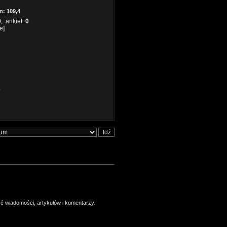
n: 109,4
0
, ankiet:
0
e]
e
ść wiadomości, artykułów i komentarzy.