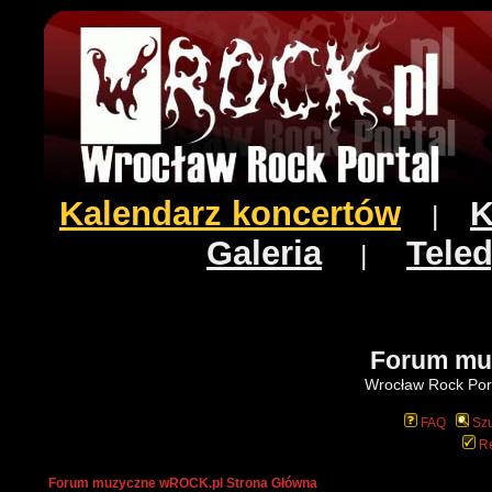
Kalendarz koncertów
K
|
Galeria
Teled
|
Forum mu
Wrocław Rock Port
FAQ
Szu
Re
Forum muzyczne wROCK.pl Strona Główna