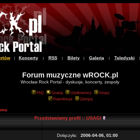
ertów
Koncerty
RSS
Bilety
Galeria
Teledyski
|
|
|
|
|
Forum muzyczne wROCK.pl
Wrocław Rock Portal - dyskusje, koncerty, zespoły
FAQ
Szukaj
Użytkownicy
Grupy
Rejestracja
Zaloguj
ówna
Przedstawiamy profil :: USAGI
Dołączyła:
2006-04-06, 01:00