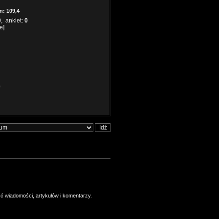
n: 109,4
0
, ankiet:
0
e]
e
ść wiadomości, artykułów i komentarzy.