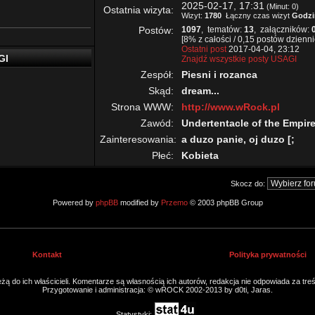
2025-02-17, 17:31
(Minut: 0)
Ostatnia wizyta:
Wizyt:
1780
Łączny czas wizyt
Godzi
Postów:
1097
, tematów:
13
, załączników:
[8% z całości / 0,15 postów dzienni
Ostatni post
2017-04-04, 23:12
GI
Znajdź wszystkie posty USAGI
Zespół:
Piesni i rozanca
Skąd:
dream...
Strona WWW:
http://www.wRock.pl
Zawód:
Undertentacle of the Empir
Zainteresowania:
a duzo panie, oj duzo [;
Płeć:
Kobieta
Skocz do:
Powered by
phpBB
modified by
Przemo
© 2003 phpBB Group
Kontakt
Polityka prywatności
ą do ich właścicieli. Komentarze są własnością ich autorów, redakcja nie odpowiada za tre
Przygotowanie i administracja: © wROCK 2002-2013 by d0ti, Jaras.
Statystyki: