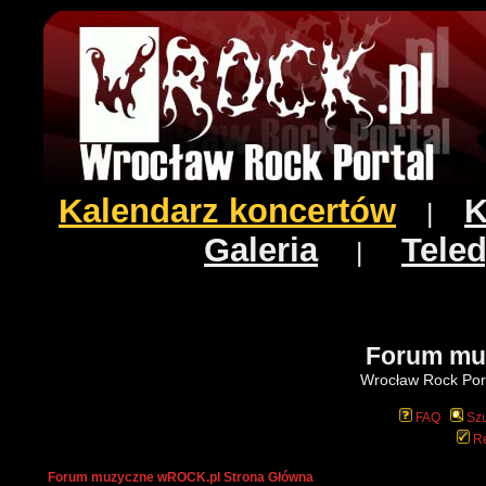
Kalendarz koncertów
K
|
Galeria
Teled
|
Forum mu
Wrocław Rock Port
FAQ
Szu
Re
Forum muzyczne wROCK.pl Strona Główna