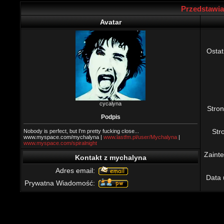
Przedstawia
Avatar
Ostat
cycalyna
Stro
Podpis
St
Nobody is perfect, but I'm pretty fucking close...
www.myspace.com/mychalyna |
www.lastfm.pl/user/Mychalyna
|
www.myspace.com/spiralnight
Zaint
Kontakt z mychalyna
Adres email:
Data 
Prywatna Wiadomość: