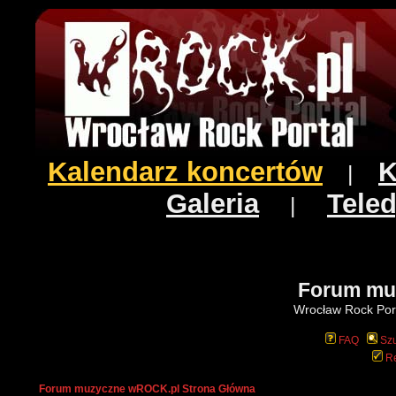
Kalendarz koncertów
K
|
Galeria
Teled
|
Forum mu
Wrocław Rock Port
FAQ
Szu
Re
Forum muzyczne wROCK.pl Strona Główna