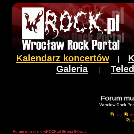
Kalendarz koncertów
K
|
Galeria
Teled
|
Forum mu
Wrocław Rock Port
FAQ
Szu
Re
Forum muzyczne wROCK.pl Strona Główna