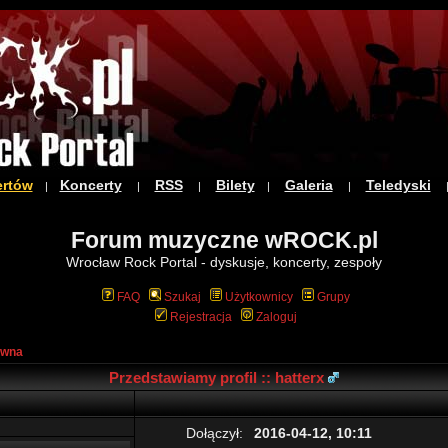
ertów
Koncerty
RSS
Bilety
Galeria
Teledyski
|
|
|
|
|
Forum muzyczne wROCK.pl
Wrocław Rock Portal - dyskusje, koncerty, zespoły
FAQ
Szukaj
Użytkownicy
Grupy
Rejestracja
Zaloguj
ówna
Przedstawiamy profil :: hatterx
Dołączył:
2016-04-12, 10:11