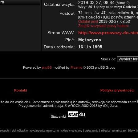
rx
2019-03-27, 08:44
(Minut: 9)
Ostatnia wizyta:
Wizyt:
80
Łączny czas wizyt
Godzin: 
Postów:
72
, tematów:
47
, załączników:
0
, a
[0% z całości / 0,02 postów dziennie
Ostatni post
2019-03-27, 08:53
Znajdź wszystkie posty hatterx
Strona WWW:
http://www.przewozy-do-nie
Płeć:
Mężczyzna
Data urodzenia:
16 Lip 1995
Skocz do:
Powered by
phpBB
modified by
Przemo
© 2003 phpBB Group
Kontakt
Polityka prywatności
ą do ich właścicieli. Komentarze są własnością ich autorów, redakcja nie odpowiada za tre
Przygotowanie i administracja: © wROCK 2002-2013 by d0ti, Jaras.
Statystyki:
espoły | dolnośląskie | wydarzenia muzyczne | sklep muzyczny | ogłoszenia | zdjęcia | terminarze | bilety 