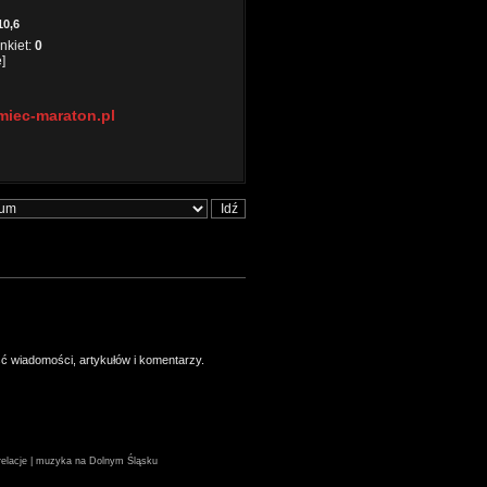
10,6
nkiet:
0
]
miec-maraton.pl
ść wiadomości, artykułów i komentarzy.
| relacje | muzyka na Dolnym Śląsku