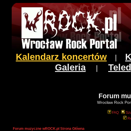
Kalendarz koncertów
K
|
Galeria
Teled
|
Forum mu
Wrocław Rock Port
FAQ
Szu
Re
Forum muzyczne wROCK.pl Strona Główna