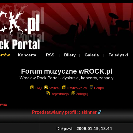
ertów
Koncerty
RSS
Bilety
Galeria
Teledyski
|
|
|
|
|
Forum muzyczne wROCK.pl
Wrocław Rock Portal - dyskusje, koncerty, zespoły
FAQ
Szukaj
Użytkownicy
Grupy
Rejestracja
Zaloguj
ówna
Przedstawiamy profil :: skinner
Dołączył:
2009-01-19, 18:44