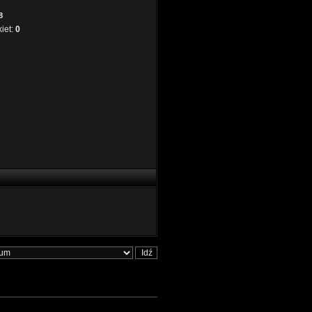
8
kiet:
0