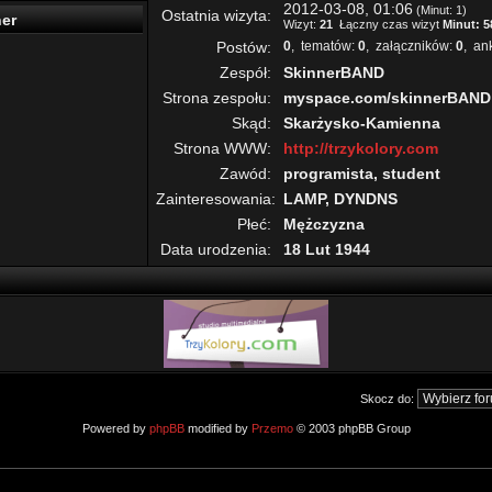
2012-03-08, 01:06
(Minut: 1)
Ostatnia wizyta:
ner
Wizyt:
21
Łączny czas wizyt
Minut: 5
Postów:
0
, tematów:
0
, załączników:
0
, an
Zespół:
SkinnerBAND
Strona zespołu:
myspace.com/skinnerBAND
Skąd:
Skarżysko-Kamienna
Strona WWW:
http://trzykolory.com
Zawód:
programista, student
Zainteresowania:
LAMP, DYNDNS
Płeć:
Mężczyzna
Data urodzenia:
18 Lut 1944
Skocz do:
Powered by
phpBB
modified by
Przemo
© 2003 phpBB Group