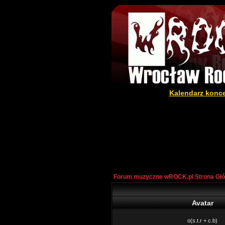
Kalendarz konc
Forum muzyczne wROCK.pl Strona Gł
Avatar
o(s.t.r + c.b)