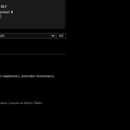
 18,7
 ankiet:
0
]
ść wiadomości, artykułów i komentarzy.
| relacje | muzyka na Dolnym Śląsku