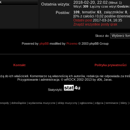
k
2018-02-20, 22:02
(Minut: 1)
Ostatnia wizyta:
Wizyt:
309
Łączny czas wizyt
Godzin:
Postów:
109
, tematów:
63
, załączników:
0
,
[0% z całości / 0,02 postów dziennie
Ostatni post
2017-03-24, 16:35
Znajdź wszystkie posty qrak
Skocz do:
Powered by
phpBB
modified by
Przemo
© 2003 phpBB Group
Kontakt
Polityka prywatności
ą do ich właścicieli. Komentarze są własnością ich autorów, redakcja nie odpowiada za tre
Przygotowanie i administracja: © wROCK 2002-2013 by d0ti, Jaras.
Statystyki:
espoły | dolnośląskie | wydarzenia muzyczne | sklep muzyczny | ogłoszenia | zdjęcia | terminarze | bilety 