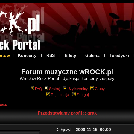
ertów
Koncerty
RSS
Bilety
Galeria
Teledyski
|
|
|
|
|
Forum muzyczne wROCK.pl
Wrocław Rock Portal - dyskusje, koncerty, zespoły
FAQ
Szukaj
Użytkownicy
Grupy
Rejestracja
Zaloguj
ówna
Przedstawiamy profil :: qrak
Dołączył:
2006-11-15, 00:00