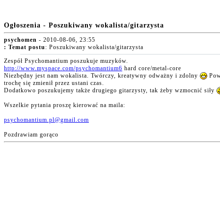
Ogłoszenia - Poszukiwany wokalista/gitarzysta
psychomen
- 2010-08-06, 23:55
:
Temat postu
: Poszukiwany wokalista/gitarzysta
Zespół Psychomantium poszukuje muzyków.
http://www.myspace.com/psychomantium6
hard core/metal-core
Niezbędny jest nam wokalista. Twórczy, kreatywny odważny i zdolny
Powi
trochę się zmienił przez ustani czas.
Dodatkowo poszukujemy także drugiego gitarzysty, tak żeby wzmocnić siły
Wszelkie pytania proszę kierować na maila:
psychomantium.pl@gmail.com
Pozdrawiam gorąco