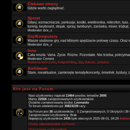
Ciekawe strony
Gdzie warto zaglądnać.
Sprzęt
Gitary, wzmacniacze, perkusje, kostki, elektronika, mikrofon, bas,
tuning, keyboard, stojak, spray, tamburyn, żarówka, mixer, trójkąt, 
Moderator
dzix_x
Gry/Komputery
Wasze ulubione gry, nad którymi spędzacie połowę czasu. Oraz 
Moderator
dzix_x
Inne
Cała reszta. Varia. Życie. Różne. Pozostałe. Nie trzeba, potrzym
Moderator
Cement
Radosna twórczość
,
Ksiązki/Filmy
,
Styl
,
Sukces, porażka
Archiwum
Stare, nieaktualne, zamknięte tematy/koncerty, śmietnik, bzdury
Kto jest na Forum
Nasi użytkownicy napisali
13464
postów, tematów
2695
Mamy
22566
zarejestrowanych użytkowników
Ostatnio zarejestrowana osoba:
Leonardo
To forum odwiedzono już
30823239
razy
Na Forum jest
36
użytkowników :: 0 Zarejestrowanych, 0 Ukrytych i 36
Zarejestrowani Użytkownicy: Brak
Najwięcej użytkowników
2435
było obecnych 2025-08-01, 04:29
Admini
Osoby odpowiedzialne za Forum
Ostrzeżenia użytkowników