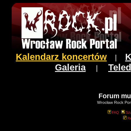
Kalendarz koncertów
K
|
Galeria
Teled
|
Forum mu
Wrocław Rock Port
FAQ
Szu
Re