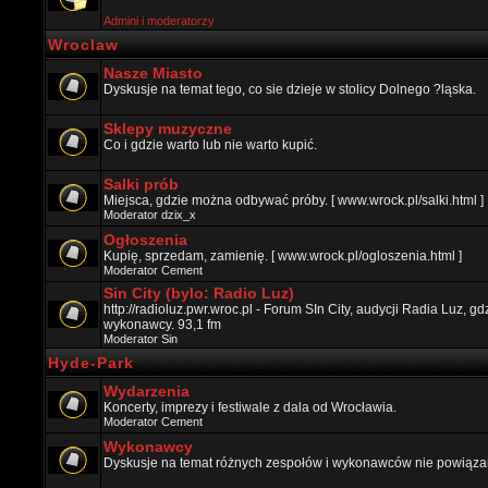
Admini i moderatorzy
Wroclaw
Nasze Miasto
Dyskusje na temat tego, co sie dzieje w stolicy Dolnego ?ląska.
Sklepy muzyczne
Co i gdzie warto lub nie warto kupić.
Salki prób
Miejsca, gdzie można odbywać próby. [ www.wrock.pl/salki.html ]
Moderator
dzix_x
Ogłoszenia
Kupię, sprzedam, zamienię. [ www.wrock.pl/ogloszenia.html ]
Moderator
Cement
Sin City (bylo: Radio Luz)
http://radioluz.pwr.wroc.pl - Forum SIn City, audycji Radia Luz, 
wykonawcy. 93,1 fm
Moderator
Sin
Hyde-Park
Wydarzenia
Koncerty, imprezy i festiwale z dala od Wrocławia.
Moderator
Cement
Wykonawcy
Dyskusje na temat różnych zespołów i wykonawców nie powiązan