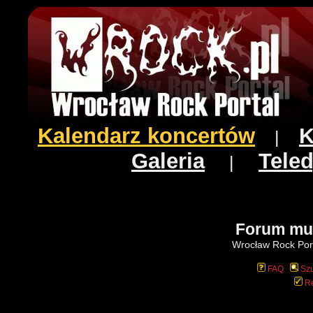
Kalendarz koncertów
K
|
Galeria
Teled
|
Forum mu
Wrocław Rock Port
FAQ
Szu
Re