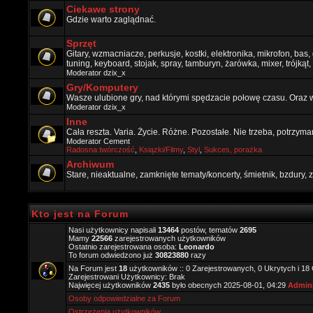
Ciekawe strony
Gdzie warto zaglądnać.
Sprzęt
Gitary, wzmacniacze, perkusje, kostki, elektronika, mikrofon, bas,
tuning, keyboard, stojak, spray, tamburyn, żarówka, mixer, trójkąt, 
Moderator
dzix_x
Gry/Komputery
Wasze ulubione gry, nad którymi spędzacie połowę czasu. Oraz 
Moderator
dzix_x
Inne
Cała reszta. Varia. Życie. Różne. Pozostałe. Nie trzeba, potrzym
Moderator
Cement
Radosna twórczość
,
Ksiązki/Filmy
,
Styl
,
Sukces, porażka
Archiwum
Stare, nieaktualne, zamknięte tematy/koncerty, śmietnik, bzdury
Kto jest na Forum
Nasi użytkownicy napisali
13464
postów, tematów
2695
Mamy
22566
zarejestrowanych użytkowników
Ostatnio zarejestrowana osoba:
Leonardo
To forum odwiedzono już
30823880
razy
Na Forum jest
18
użytkowników :: 0 Zarejestrowanych, 0 Ukrytych i 18
Zarejestrowani Użytkownicy: Brak
Najwięcej użytkowników
2435
było obecnych 2025-08-01, 04:29
Admini
Osoby odpowiedzialne za Forum
Ostrzeżenia użytkowników