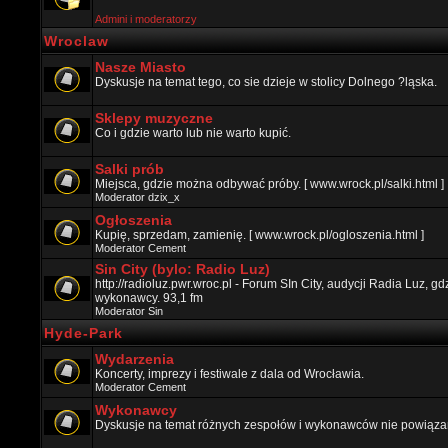
Admini i moderatorzy
Wroclaw
Nasze Miasto
Dyskusje na temat tego, co sie dzieje w stolicy Dolnego ?ląska.
Sklepy muzyczne
Co i gdzie warto lub nie warto kupić.
Salki prób
Miejsca, gdzie można odbywać próby. [ www.wrock.pl/salki.html ]
Moderator
dzix_x
Ogłoszenia
Kupię, sprzedam, zamienię. [ www.wrock.pl/ogloszenia.html ]
Moderator
Cement
Sin City (bylo: Radio Luz)
http://radioluz.pwr.wroc.pl - Forum SIn City, audycji Radia Luz, 
wykonawcy. 93,1 fm
Moderator
Sin
Hyde-Park
Wydarzenia
Koncerty, imprezy i festiwale z dala od Wrocławia.
Moderator
Cement
Wykonawcy
Dyskusje na temat różnych zespołów i wykonawców nie powiązan