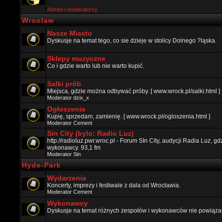
Admini i moderatorzy
Wroclaw
Nasze Miasto
Dyskusje na temat tego, co sie dzieje w stolicy Dolnego ?ląska.
Sklepy muzyczne
Co i gdzie warto lub nie warto kupić.
Salki prób
Miejsca, gdzie można odbywać próby. [ www.wrock.pl/salki.html ]
Moderator
dzix_x
Ogłoszenia
Kupię, sprzedam, zamienię. [ www.wrock.pl/ogloszenia.html ]
Moderator
Cement
Sin City (bylo: Radio Luz)
http://radioluz.pwr.wroc.pl - Forum SIn City, audycji Radia Luz, 
wykonawcy. 93,1 fm
Moderator
Sin
Hyde-Park
Wydarzenia
Koncerty, imprezy i festiwale z dala od Wrocławia.
Moderator
Cement
Wykonawcy
Dyskusje na temat różnych zespołów i wykonawców nie powiązan