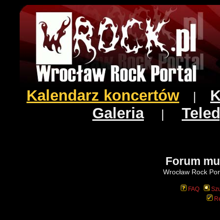
Kalendarz koncertów
K
|
Galeria
Teled
|
Forum mu
Wrocław Rock Port
FAQ
Szu
Re