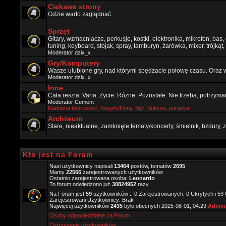
Ciekawe strony
Gdzie warto zaglądnać.
Sprzęt
Gitary, wzmacniacze, perkusje, kostki, elektronika, mikrofon, bas,
tuning, keyboard, stojak, spray, tamburyn, żarówka, mixer, trójkąt, 
Moderator
dzix_x
Gry/Komputery
Wasze ulubione gry, nad którymi spędzacie połowę czasu. Oraz 
Moderator
dzix_x
Inne
Cała reszta. Varia. Życie. Różne. Pozostałe. Nie trzeba, potrzym
Moderator
Cement
Radosna twórczość
,
Ksiązki/Filmy
,
Styl
,
Sukces, porażka
Archiwum
Stare, nieaktualne, zamknięte tematy/koncerty, śmietnik, bzdury
Kto jest na Forum
Nasi użytkownicy napisali
13464
postów, tematów
2695
Mamy
22566
zarejestrowanych użytkowników
Ostatnio zarejestrowana osoba:
Leonardo
To forum odwiedzono już
30824952
razy
Na Forum jest
59
użytkowników :: 0 Zarejestrowanych, 0 Ukrytych i 59
Zarejestrowani Użytkownicy: Brak
Najwięcej użytkowników
2435
było obecnych 2025-08-01, 04:29
Admini
Osoby odpowiedzialne za Forum
Ostrzeżenia użytkowników