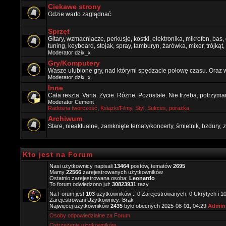
Ciekawe strony
Gdzie warto zaglądnać.
Sprzęt
Gitary, wzmacniacze, perkusje, kostki, elektronika, mikrofon, bas,
tuning, keyboard, stojak, spray, tamburyn, żarówka, mixer, trójkąt, 
Moderator
dzix_x
Gry/Komputery
Wasze ulubione gry, nad którymi spędzacie połowę czasu. Oraz 
Moderator
dzix_x
Inne
Cała reszta. Varia. Życie. Różne. Pozostałe. Nie trzeba, potrzym
Moderator
Cement
Radosna twórczość
,
Ksiązki/Filmy
,
Styl
,
Sukces, porażka
Archiwum
Stare, nieaktualne, zamknięte tematy/koncerty, śmietnik, bzdury
Kto jest na Forum
Nasi użytkownicy napisali
13464
postów, tematów
2695
Mamy
22566
zarejestrowanych użytkowników
Ostatnio zarejestrowana osoba:
Leonardo
To forum odwiedzono już
30823931
razy
Na Forum jest
103
użytkowników :: 0 Zarejestrowanych, 0 Ukrytych i 1
Zarejestrowani Użytkownicy: Brak
Najwięcej użytkowników
2435
było obecnych 2025-08-01, 04:29
Admini
Osoby odpowiedzialne za Forum
Ostrzeżenia użytkowników