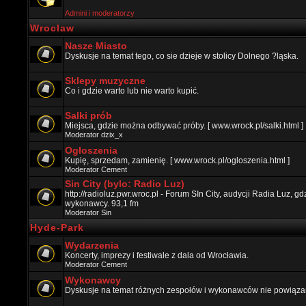
Admini i moderatorzy
Wroclaw
Nasze Miasto
Dyskusje na temat tego, co sie dzieje w stolicy Dolnego ?ląska.
Sklepy muzyczne
Co i gdzie warto lub nie warto kupić.
Salki prób
Miejsca, gdzie można odbywać próby. [ www.wrock.pl/salki.html ]
Moderator
dzix_x
Ogłoszenia
Kupię, sprzedam, zamienię. [ www.wrock.pl/ogloszenia.html ]
Moderator
Cement
Sin City (bylo: Radio Luz)
http://radioluz.pwr.wroc.pl - Forum SIn City, audycji Radia Luz, 
wykonawcy. 93,1 fm
Moderator
Sin
Hyde-Park
Wydarzenia
Koncerty, imprezy i festiwale z dala od Wrocławia.
Moderator
Cement
Wykonawcy
Dyskusje na temat różnych zespołów i wykonawców nie powiązan