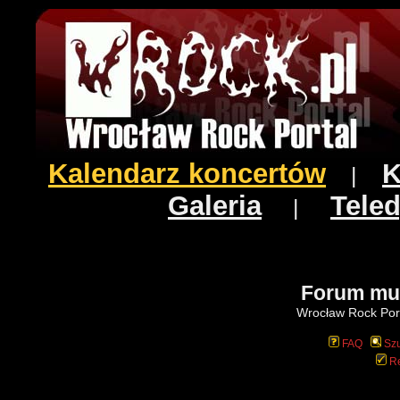
Kalendarz koncertów
K
|
Galeria
Teled
|
Forum mu
Wrocław Rock Port
FAQ
Szu
Re