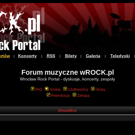
ertów
Koncerty
RSS
Bilety
Galeria
Teledyski
|
|
|
|
|
Forum muzyczne wROCK.pl
Wrocław Rock Portal - dyskusje, koncerty, zespoły
FAQ
Szukaj
Użytkownicy
Grupy
Rejestracja
Zaloguj
ShoutBox