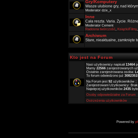
Gry/Komputery
Wasze ulubione gry, nad który
Moderator
dzix_x
Inne
Cała reszta. Varia. Życie. Różn
Moderator
Cement
Radosna twórczość
,
Ksiązki/Filmy
Archiwum
Stare, nieaktualne, zamknięte 
Kto jest na Forum
Nasi użytkownicy napisali
13464
p
Mamy
22566
zarejestrowanych u
Ostatnio zarejestrowana osoba:
L
To forum odwiedzono już
3082351
Na Forum jest
92
użytkowników :: 
Zarejestrowani Użytkownicy: Brak
Najwięcej użytkowników
2435
było
Osoby odpowiedzialne za Forum
Ostrzeżenia użytkowników
Powered by
p