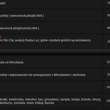
2
upić.
8
róby. [ www.wrock.pl/salki.html ]
39
ww.wrock.pl/ogloszenia.html ]
)
orum SIn City, audycji Radia Luz, gdzie częstymi gośćmi są wrocławscy
4
12
 dala od Wrocławia.
8
połów i wykonawców nie powiązanych z Wrocławiem i okolicami.
10
ostki, elektronika, mikrofon, bas, groovebox, sample, lampa, krzesło, struny,
53
 tamburyn, żarówka, mixer, trójkąt, flaszka.