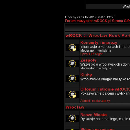
Wiad
Obecny czas to 2026-08-07, 13:53
Forum muzyczne wROCK.pl Strona Gł
wROCK :: Wroclaw Rock Port
Koncerty i imprezy
Informacje o koncertach i impr
Moderator
mychalyna
Spiral Out Night
Zespoły
Wszystko o wrocławskich i doln
Moderator
mychalyna
Kluby
Wrocławskie knajpy, nie tylko 
O forum i stronie wROCK
Pokazywanie palcem i wytykanie
Admini i moderatorzy
Wroclaw
Nasze Miasto
Dyskusje na temat tego, co sie 
Sklepy muzyczne