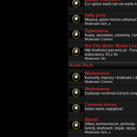
Co i gdzie warto lub nie warto k
Salki prób
Miejsca, gdzie można odbywać p
Moderator
dzix_x
Ogłoszenia
Kupię, sprzedam, zamienię. [ w
Moderator
Cement
Sin City (bylo: Radio Luz
http://radioluz.pwr.wroc.pl - F
wykonawcy. 93,1 fm
Moderator
Sin
Hyde-Park
Wydarzenia
Koncerty, imprezy i festiwale z
Moderator
Cement
Wykonawcy
Dyskusje na temat różnych zes
Ciekawe strony
Gdzie warto zaglądnać.
Sprzęt
Gitary, wzmacniacze, perkusje, k
tuning, keyboard, stojak, spray,
Moderator
dzix_x