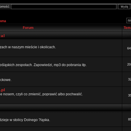
omość:
ówna
Forum
Tem
al
ezach w naszym mieście i okolicach.
64
20
ośląskich zespołach. Zapowiedzi, mp3 do pobrania itp.
3
rockowe.
.pl
 nosem, czyli co zmienić, poprawić albo pochwalić.
3
8
dzieje w stolicy Dolnego ?ląska.