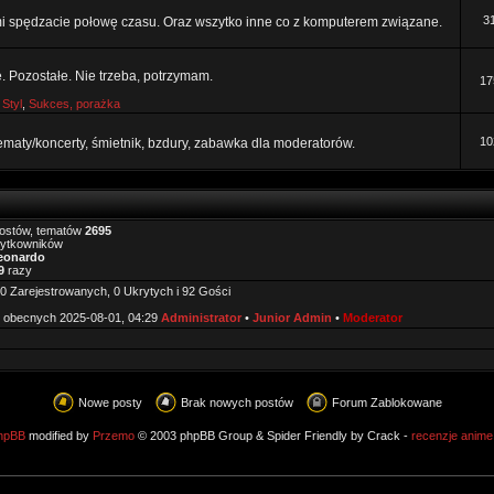
3
mi spędzacie połowę czasu. Oraz wszytko inne co z komputerem związane.
e. Pozostałe. Nie trzeba, potrzymam.
17
,
Styl
,
Sukces, porażka
10
tematy/koncerty, śmietnik, bzdury, zabawka dla moderatorów.
ostów, tematów
2695
żytkowników
eonardo
9
razy
0 Zarejestrowanych, 0 Ukrytych i 92 Gości
 obecnych 2025-08-01, 04:29
Administrator
•
Junior Admin
•
Moderator
Nowe posty
Brak nowych postów
Forum Zablokowane
hpBB
modified by
Przemo
© 2003 phpBB Group & Spider Friendly by Crack -
recenzje anime