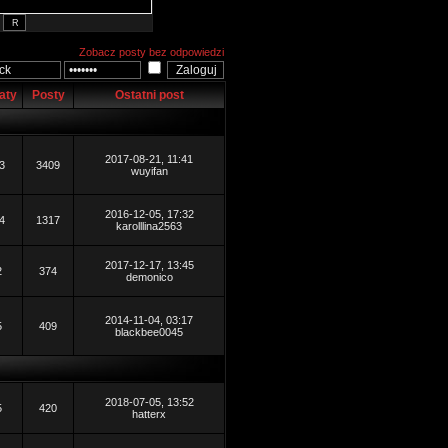
Zobacz posty bez odpowiedzi
aty
Posty
Ostatni post
2017-08-21, 11:41
3
3409
wuyifan
2016-12-05, 17:32
4
1317
karolllina2563
2017-12-17, 13:45
2
374
demonico
2014-11-04, 03:17
5
409
blackbee0045
2018-07-05, 13:52
5
420
hatterx