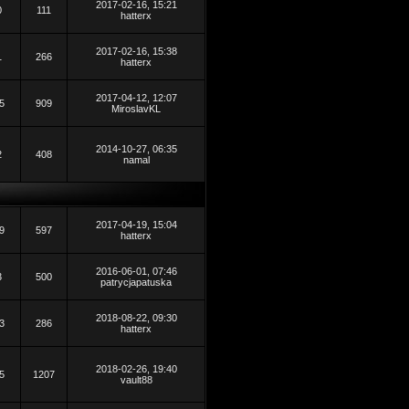
2017-02-16, 15:21
0
111
hatterx
2017-02-16, 15:38
1
266
hatterx
2017-04-12, 12:07
5
909
MiroslavKL
2014-10-27, 06:35
2
408
namal
2017-04-19, 15:04
9
597
hatterx
2016-06-01, 07:46
3
500
patrycjapatuska
2018-08-22, 09:30
3
286
hatterx
2018-02-26, 19:40
5
1207
vault88