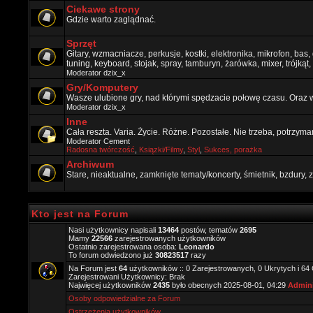
Ciekawe strony
Gdzie warto zaglądnać.
Sprzęt
Gitary, wzmacniacze, perkusje, kostki, elektronika, mikrofon, bas,
tuning, keyboard, stojak, spray, tamburyn, żarówka, mixer, trójkąt, 
Moderator
dzix_x
Gry/Komputery
Wasze ulubione gry, nad którymi spędzacie połowę czasu. Oraz 
Moderator
dzix_x
Inne
Cała reszta. Varia. Życie. Różne. Pozostałe. Nie trzeba, potrzym
Moderator
Cement
Radosna twórczość
,
Ksiązki/Filmy
,
Styl
,
Sukces, porażka
Archiwum
Stare, nieaktualne, zamknięte tematy/koncerty, śmietnik, bzdury
Kto jest na Forum
Nasi użytkownicy napisali
13464
postów, tematów
2695
Mamy
22566
zarejestrowanych użytkowników
Ostatnio zarejestrowana osoba:
Leonardo
To forum odwiedzono już
30823517
razy
Na Forum jest
64
użytkowników :: 0 Zarejestrowanych, 0 Ukrytych i 64
Zarejestrowani Użytkownicy: Brak
Najwięcej użytkowników
2435
było obecnych 2025-08-01, 04:29
Admini
Osoby odpowiedzialne za Forum
Ostrzeżenia użytkowników