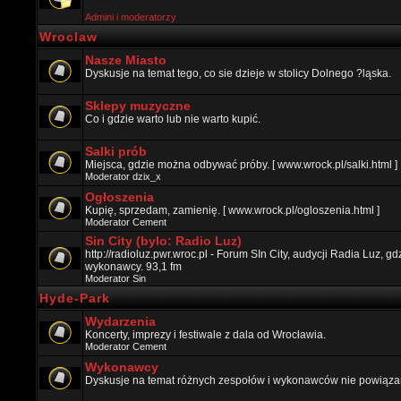
Admini i moderatorzy
Wroclaw
Nasze Miasto
Dyskusje na temat tego, co sie dzieje w stolicy Dolnego ?ląska.
Sklepy muzyczne
Co i gdzie warto lub nie warto kupić.
Salki prób
Miejsca, gdzie można odbywać próby. [ www.wrock.pl/salki.html ]
Moderator
dzix_x
Ogłoszenia
Kupię, sprzedam, zamienię. [ www.wrock.pl/ogloszenia.html ]
Moderator
Cement
Sin City (bylo: Radio Luz)
http://radioluz.pwr.wroc.pl - Forum SIn City, audycji Radia Luz, 
wykonawcy. 93,1 fm
Moderator
Sin
Hyde-Park
Wydarzenia
Koncerty, imprezy i festiwale z dala od Wrocławia.
Moderator
Cement
Wykonawcy
Dyskusje na temat różnych zespołów i wykonawców nie powiązan