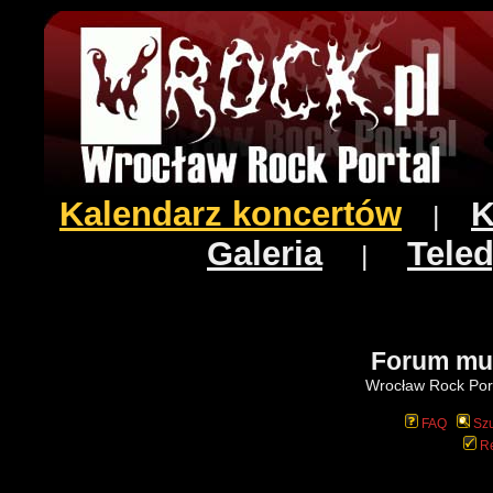
Kalendarz koncertów
K
|
Galeria
Teled
|
Forum mu
Wrocław Rock Port
FAQ
Szu
Re