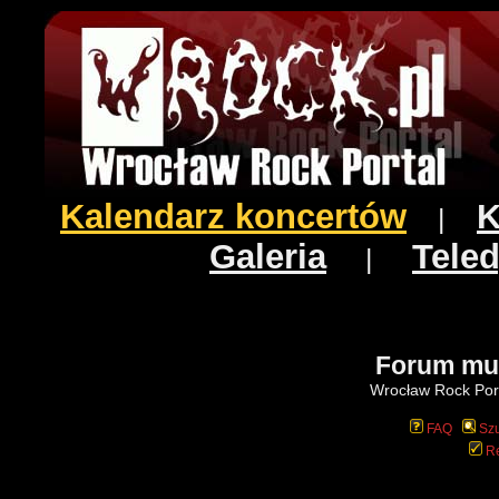
Kalendarz koncertów
K
|
Galeria
Teled
|
Forum mu
Wrocław Rock Port
FAQ
Szu
Re