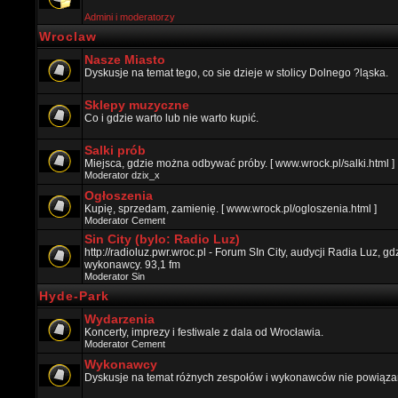
Admini i moderatorzy
Wroclaw
Nasze Miasto
Dyskusje na temat tego, co sie dzieje w stolicy Dolnego ?ląska.
Sklepy muzyczne
Co i gdzie warto lub nie warto kupić.
Salki prób
Miejsca, gdzie można odbywać próby. [ www.wrock.pl/salki.html ]
Moderator
dzix_x
Ogłoszenia
Kupię, sprzedam, zamienię. [ www.wrock.pl/ogloszenia.html ]
Moderator
Cement
Sin City (bylo: Radio Luz)
http://radioluz.pwr.wroc.pl - Forum SIn City, audycji Radia Luz, 
wykonawcy. 93,1 fm
Moderator
Sin
Hyde-Park
Wydarzenia
Koncerty, imprezy i festiwale z dala od Wrocławia.
Moderator
Cement
Wykonawcy
Dyskusje na temat różnych zespołów i wykonawców nie powiązan