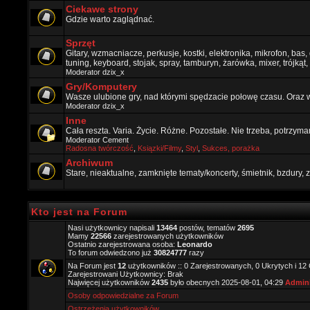
Ciekawe strony
Gdzie warto zaglądnać.
Sprzęt
Gitary, wzmacniacze, perkusje, kostki, elektronika, mikrofon, bas,
tuning, keyboard, stojak, spray, tamburyn, żarówka, mixer, trójkąt, 
Moderator
dzix_x
Gry/Komputery
Wasze ulubione gry, nad którymi spędzacie połowę czasu. Oraz 
Moderator
dzix_x
Inne
Cała reszta. Varia. Życie. Różne. Pozostałe. Nie trzeba, potrzym
Moderator
Cement
Radosna twórczość
,
Ksiązki/Filmy
,
Styl
,
Sukces, porażka
Archiwum
Stare, nieaktualne, zamknięte tematy/koncerty, śmietnik, bzdury
Kto jest na Forum
Nasi użytkownicy napisali
13464
postów, tematów
2695
Mamy
22566
zarejestrowanych użytkowników
Ostatnio zarejestrowana osoba:
Leonardo
To forum odwiedzono już
30824777
razy
Na Forum jest
12
użytkowników :: 0 Zarejestrowanych, 0 Ukrytych i 12
Zarejestrowani Użytkownicy: Brak
Najwięcej użytkowników
2435
było obecnych 2025-08-01, 04:29
Admini
Osoby odpowiedzialne za Forum
Ostrzeżenia użytkowników