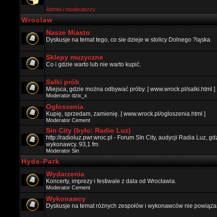
Admini i moderatorzy
Wroclaw
Nasze Miasto
Dyskusje na temat tego, co sie dzieje w stolicy Dolnego ?ląska.
Sklepy muzyczne
Co i gdzie warto lub nie warto kupić.
Salki prób
Miejsca, gdzie można odbywać próby. [ www.wrock.pl/salki.html ]
Moderator
dzix_x
Ogłoszenia
Kupię, sprzedam, zamienię. [ www.wrock.pl/ogloszenia.html ]
Moderator
Cement
Sin City (bylo: Radio Luz)
http://radioluz.pwr.wroc.pl - Forum SIn City, audycji Radia Luz, 
wykonawcy. 93,1 fm
Moderator
Sin
Hyde-Park
Wydarzenia
Koncerty, imprezy i festiwale z dala od Wrocławia.
Moderator
Cement
Wykonawcy
Dyskusje na temat różnych zespołów i wykonawców nie powiązan