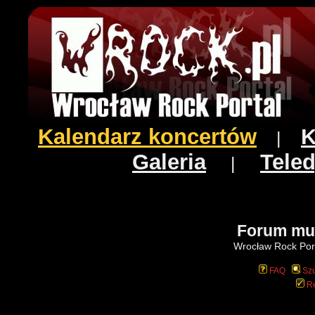
Kalendarz koncertów
K
|
Galeria
Teled
|
Forum mu
Wrocław Rock Port
FAQ
Szu
Re