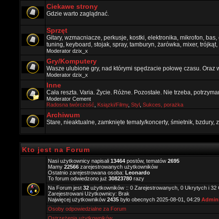
Ciekawe strony
Gdzie warto zaglądnać.
Sprzęt
Gitary, wzmacniacze, perkusje, kostki, elektronika, mikrofon, bas,
tuning, keyboard, stojak, spray, tamburyn, żarówka, mixer, trójkąt, 
Moderator
dzix_x
Gry/Komputery
Wasze ulubione gry, nad którymi spędzacie połowę czasu. Oraz 
Moderator
dzix_x
Inne
Cała reszta. Varia. Życie. Różne. Pozostałe. Nie trzeba, potrzym
Moderator
Cement
Radosna twórczość
,
Ksiązki/Filmy
,
Styl
,
Sukces, porażka
Archiwum
Stare, nieaktualne, zamknięte tematy/koncerty, śmietnik, bzdury
Kto jest na Forum
Nasi użytkownicy napisali
13464
postów, tematów
2695
Mamy
22566
zarejestrowanych użytkowników
Ostatnio zarejestrowana osoba:
Leonardo
To forum odwiedzono już
30823780
razy
Na Forum jest
32
użytkowników :: 0 Zarejestrowanych, 0 Ukrytych i 32
Zarejestrowani Użytkownicy: Brak
Najwięcej użytkowników
2435
było obecnych 2025-08-01, 04:29
Admini
Osoby odpowiedzialne za Forum
Ostrzeżenia użytkowników