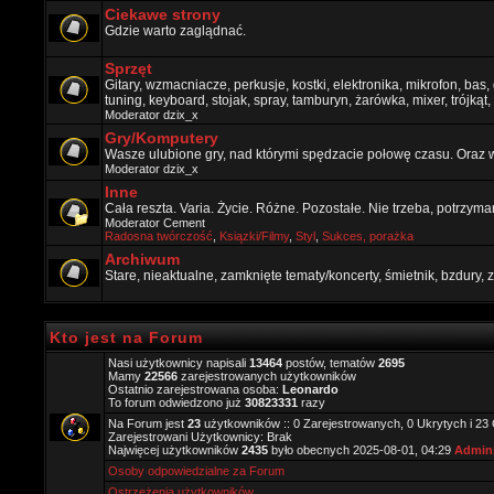
Ciekawe strony
Gdzie warto zaglądnać.
Sprzęt
Gitary, wzmacniacze, perkusje, kostki, elektronika, mikrofon, bas,
tuning, keyboard, stojak, spray, tamburyn, żarówka, mixer, trójkąt, 
Moderator
dzix_x
Gry/Komputery
Wasze ulubione gry, nad którymi spędzacie połowę czasu. Oraz 
Moderator
dzix_x
Inne
Cała reszta. Varia. Życie. Różne. Pozostałe. Nie trzeba, potrzym
Moderator
Cement
Radosna twórczość
,
Ksiązki/Filmy
,
Styl
,
Sukces, porażka
Archiwum
Stare, nieaktualne, zamknięte tematy/koncerty, śmietnik, bzdury
Kto jest na Forum
Nasi użytkownicy napisali
13464
postów, tematów
2695
Mamy
22566
zarejestrowanych użytkowników
Ostatnio zarejestrowana osoba:
Leonardo
To forum odwiedzono już
30823331
razy
Na Forum jest
23
użytkowników :: 0 Zarejestrowanych, 0 Ukrytych i 23
Zarejestrowani Użytkownicy: Brak
Najwięcej użytkowników
2435
było obecnych 2025-08-01, 04:29
Admini
Osoby odpowiedzialne za Forum
Ostrzeżenia użytkowników