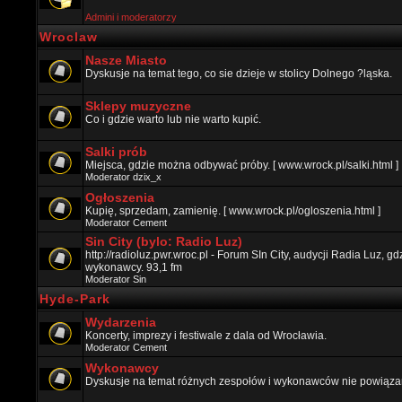
Admini i moderatorzy
Wroclaw
Nasze Miasto
Dyskusje na temat tego, co sie dzieje w stolicy Dolnego ?ląska.
Sklepy muzyczne
Co i gdzie warto lub nie warto kupić.
Salki prób
Miejsca, gdzie można odbywać próby. [ www.wrock.pl/salki.html ]
Moderator
dzix_x
Ogłoszenia
Kupię, sprzedam, zamienię. [ www.wrock.pl/ogloszenia.html ]
Moderator
Cement
Sin City (bylo: Radio Luz)
http://radioluz.pwr.wroc.pl - Forum SIn City, audycji Radia Luz, 
wykonawcy. 93,1 fm
Moderator
Sin
Hyde-Park
Wydarzenia
Koncerty, imprezy i festiwale z dala od Wrocławia.
Moderator
Cement
Wykonawcy
Dyskusje na temat różnych zespołów i wykonawców nie powiązan