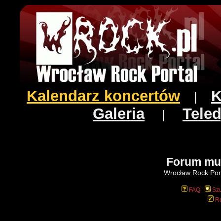
Kalendarz koncertów
K
|
Galeria
Teled
|
Forum mu
Wrocław Rock Port
FAQ
Szu
Re