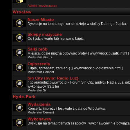
Admini i moderatorzy
Wroclaw
Nasze Miasto
Dyskusje na temat tego, co sie dzieje w stolicy Dolnego ?ląska.
Sklepy muzyczne
Co i gdzie warto lub nie warto kupić.
Salki prób
Miejsca, gdzie można odbywać próby. [ www.wrock.pl/salki.html ]
Moderator
dzix_x
Ogłoszenia
Kupię, sprzedam, zamienię. [ www.wrock.pl/ogloszenia.html ]
Moderator
Cement
Sin City (bylo: Radio Luz)
http://radioluz.pwr.wroc.pl - Forum SIn City, audycji Radia Luz, 
wykonawcy. 93,1 fm
Moderator
Sin
Hyde-Park
Wydarzenia
Koncerty, imprezy i festiwale z dala od Wrocławia.
Moderator
Cement
Wykonawcy
Dyskusje na temat różnych zespołów i wykonawców nie powiązan