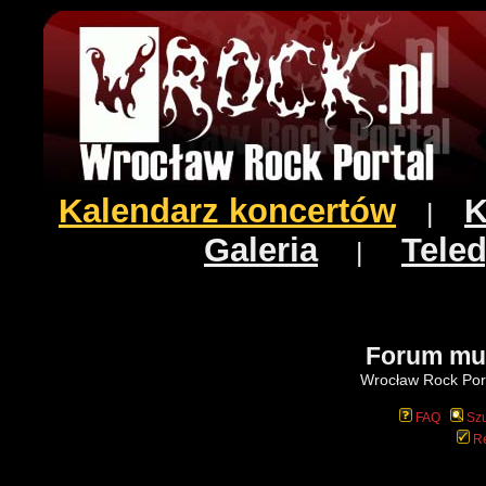
Kalendarz koncertów
K
|
Galeria
Teled
|
Forum mu
Wrocław Rock Port
FAQ
Szu
Re