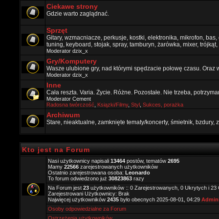
Ciekawe strony
Gdzie warto zaglądnać.
Sprzęt
Gitary, wzmacniacze, perkusje, kostki, elektronika, mikrofon, bas,
tuning, keyboard, stojak, spray, tamburyn, żarówka, mixer, trójkąt, 
Moderator
dzix_x
Gry/Komputery
Wasze ulubione gry, nad którymi spędzacie połowę czasu. Oraz 
Moderator
dzix_x
Inne
Cała reszta. Varia. Życie. Różne. Pozostałe. Nie trzeba, potrzym
Moderator
Cement
Radosna twórczość
,
Ksiązki/Filmy
,
Styl
,
Sukces, porażka
Archiwum
Stare, nieaktualne, zamknięte tematy/koncerty, śmietnik, bzdury
Kto jest na Forum
Nasi użytkownicy napisali
13464
postów, tematów
2695
Mamy
22566
zarejestrowanych użytkowników
Ostatnio zarejestrowana osoba:
Leonardo
To forum odwiedzono już
30823863
razy
Na Forum jest
23
użytkowników :: 0 Zarejestrowanych, 0 Ukrytych i 23
Zarejestrowani Użytkownicy: Brak
Najwięcej użytkowników
2435
było obecnych 2025-08-01, 04:29
Admini
Osoby odpowiedzialne za Forum
Ostrzeżenia użytkowników