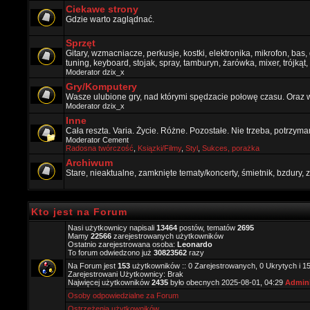
Ciekawe strony
Gdzie warto zaglądnać.
Sprzęt
Gitary, wzmacniacze, perkusje, kostki, elektronika, mikrofon, bas,
tuning, keyboard, stojak, spray, tamburyn, żarówka, mixer, trójkąt, 
Moderator
dzix_x
Gry/Komputery
Wasze ulubione gry, nad którymi spędzacie połowę czasu. Oraz 
Moderator
dzix_x
Inne
Cała reszta. Varia. Życie. Różne. Pozostałe. Nie trzeba, potrzym
Moderator
Cement
Radosna twórczość
,
Ksiązki/Filmy
,
Styl
,
Sukces, porażka
Archiwum
Stare, nieaktualne, zamknięte tematy/koncerty, śmietnik, bzdury
Kto jest na Forum
Nasi użytkownicy napisali
13464
postów, tematów
2695
Mamy
22566
zarejestrowanych użytkowników
Ostatnio zarejestrowana osoba:
Leonardo
To forum odwiedzono już
30823562
razy
Na Forum jest
153
użytkowników :: 0 Zarejestrowanych, 0 Ukrytych i 1
Zarejestrowani Użytkownicy: Brak
Najwięcej użytkowników
2435
było obecnych 2025-08-01, 04:29
Admini
Osoby odpowiedzialne za Forum
Ostrzeżenia użytkowników