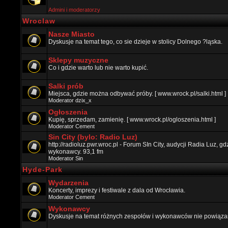
Admini i moderatorzy
Wroclaw
Nasze Miasto
Dyskusje na temat tego, co sie dzieje w stolicy Dolnego ?ląska.
Sklepy muzyczne
Co i gdzie warto lub nie warto kupić.
Salki prób
Miejsca, gdzie można odbywać próby. [ www.wrock.pl/salki.html ]
Moderator
dzix_x
Ogłoszenia
Kupię, sprzedam, zamienię. [ www.wrock.pl/ogloszenia.html ]
Moderator
Cement
Sin City (bylo: Radio Luz)
http://radioluz.pwr.wroc.pl - Forum SIn City, audycji Radia Luz, 
wykonawcy. 93,1 fm
Moderator
Sin
Hyde-Park
Wydarzenia
Koncerty, imprezy i festiwale z dala od Wrocławia.
Moderator
Cement
Wykonawcy
Dyskusje na temat różnych zespołów i wykonawców nie powiązan