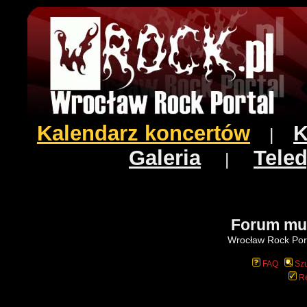
Kalendarz koncertów
K
|
Galeria
Teled
|
Forum mu
Wrocław Rock Port
FAQ
Szu
Re