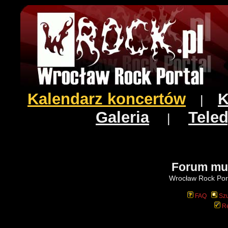
Kalendarz koncertów
K
|
Galeria
Teled
|
Forum mu
Wrocław Rock Port
FAQ
Szu
Re