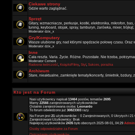
Ciekawe strony
Gdzie warto zaglądnać.
Sprzęt
Gitary, wzmacniacze, perkusje, kostki, elektronika, mikrofon, bas,
tuning, keyboard, stojak, spray, tamburyn, żarówka, mixer, trójkąt, 
Moderator
dzix_x
Gry/Komputery
Wasze ulubione gry, nad którymi spędzacie połowę czasu. Oraz 
Moderator
dzix_x
Inne
Cała reszta. Varia. Życie. Różne. Pozostałe. Nie trzeba, potrzym
Moderator
Cement
Radosna twórczość
,
Ksiązki/Filmy
,
Styl
,
Sukces, porażka
Archiwum
Stare, nieaktualne, zamknięte tematy/koncerty, śmietnik, bzdury
Kto jest na Forum
Nasi użytkownicy napisali
13464
postów, tematów
2695
Mamy
22566
zarejestrowanych użytkowników
Ostatnio zarejestrowana osoba:
Leonardo
To forum odwiedzono już
30823303
razy
Na Forum jest
21
użytkowników :: 0 Zarejestrowanych, 0 Ukrytych i 21
Zarejestrowani Użytkownicy: Brak
Najwięcej użytkowników
2435
było obecnych 2025-08-01, 04:29
Admini
Osoby odpowiedzialne za Forum
Ostrzeżenia użytkowników