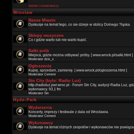
Admini i moderatorzy
Wroclaw
Nasze Miasto
Dyskusje na temat tego, co sie dzieje w stolicy Dolnego ?ląska.
Sklepy muzyczne
Co i gdzie warto lub nie warto kupić.
Salki prób
Miejsca, gdzie można odbywać próby. [ www.wrock.pl/salki.html ]
Moderator
dzix_x
Ogłoszenia
Kupię, sprzedam, zamienię. [ www.wrock.pl/ogloszenia.html ]
Moderator
Cement
Sin City (bylo: Radio Luz)
http://radioluz.pwr.wroc.pl - Forum SIn City, audycji Radia Luz, 
wykonawcy. 93,1 fm
Moderator
Sin
Hyde-Park
Wydarzenia
Koncerty, imprezy i festiwale z dala od Wrocławia.
Moderator
Cement
Wykonawcy
Dyskusje na temat różnych zespołów i wykonawców nie powiązan