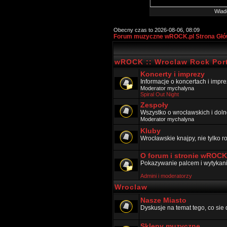
Wiad
Obecny czas to 2026-08-06, 08:09
Forum muzyczne wROCK.pl Strona Gł
wROCK :: Wroclaw Rock Port
Koncerty i imprezy
Informacje o koncertach i impr
Moderator
mychalyna
Spiral Out Night
Zespoły
Wszystko o wrocławskich i doln
Moderator
mychalyna
Kluby
Wrocławskie knajpy, nie tylko 
O forum i stronie wROCK
Pokazywanie palcem i wytykanie
Admini i moderatorzy
Wroclaw
Nasze Miasto
Dyskusje na temat tego, co sie 
Sklepy muzyczne