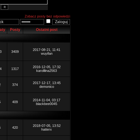
Zobacz posty bez odpowiedzi
aty
Posty
Ostatni post
2017-08-21, 11:41
3
3409
wuyifan
2016-12-05, 17:32
4
1317
karolllina2563
2017-12-17, 13:45
2
374
demonico
2014-11-04, 03:17
5
409
blackbee0045
2018-07-05, 13:52
5
420
hatterx