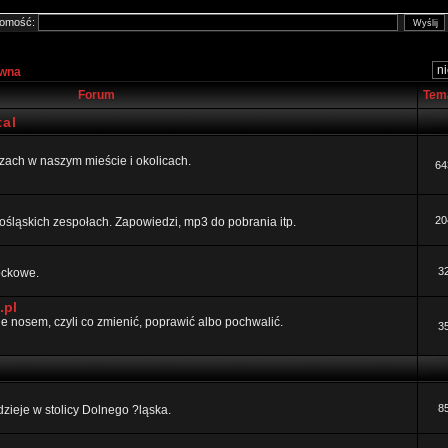
omość:
ówna
Forum
Tem
al
ezach w naszym mieście i okolicach.
64
20
ośląskich zespołach. Zapowiedzi, mp3 do pobrania itp.
3
rockowe.
.pl
 nosem, czyli co zmienić, poprawić albo pochwalić.
3
8
dzieje w stolicy Dolnego ?ląska.