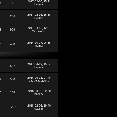
2017-02-16, 15:21
0
111
hatterx
2017-02-16, 15:38
1
266
hatterx
2017-04-12, 12:07
5
909
MiroslavKL
2014-10-27, 06:35
2
408
namal
2017-04-19, 15:04
9
597
hatterx
2016-06-01, 07:46
3
500
patrycjapatuska
2018-08-22, 09:30
3
286
hatterx
2018-02-26, 19:40
5
1207
vault88