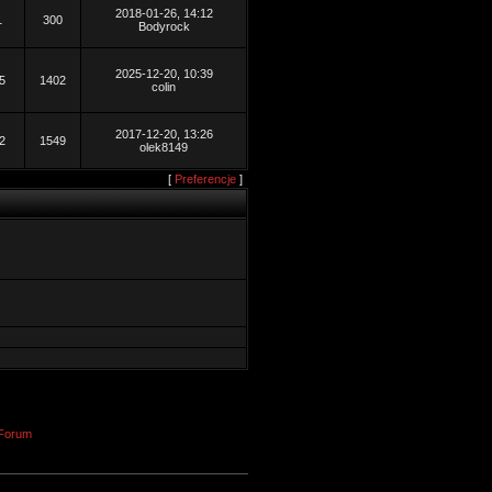
2018-01-26, 14:12
1
300
Bodyrock
2025-12-20, 10:39
5
1402
colin
2017-12-20, 13:26
2
1549
olek8149
[
Preferencje
]
Forum