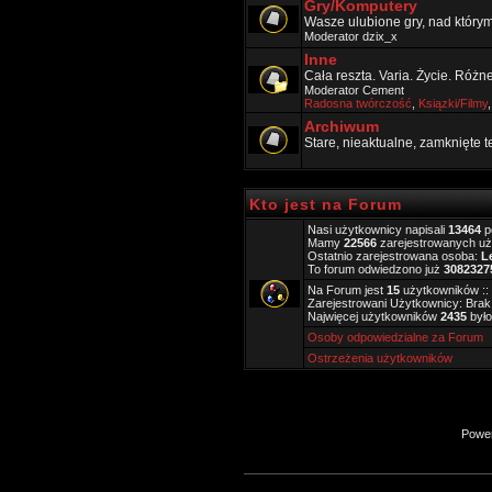
Gry/Komputery
Wasze ulubione gry, nad który
Moderator
dzix_x
Inne
Cała reszta. Varia. Życie. Różn
Moderator
Cement
Radosna twórczość
,
Ksiązki/Filmy
Archiwum
Stare, nieaktualne, zamknięte 
Kto jest na Forum
Nasi użytkownicy napisali
13464
p
Mamy
22566
zarejestrowanych u
Ostatnio zarejestrowana osoba:
L
To forum odwiedzono już
3082327
Na Forum jest
15
użytkowników :: 
Zarejestrowani Użytkownicy: Brak
Najwięcej użytkowników
2435
było
Osoby odpowiedzialne za Forum
Ostrzeżenia użytkowników
Powe