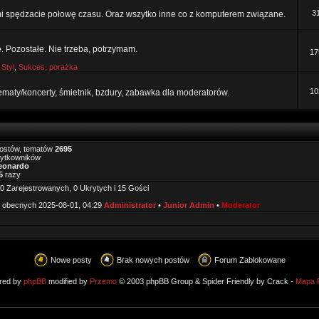
3
mi spędzacie połowę czasu. Oraz wszytko inne co z komputerem związane.
e. Pozostałe. Nie trzeba, potrzymam.
17
,
Styl
,
Sukces, porażka
10
tematy/koncerty, śmietnik, bzdury, zabawka dla moderatorów.
ostów, tematów
2695
żytkowników
eonardo
5
razy
0 Zarejestrowanych, 0 Ukrytych i 15 Gości
 obecnych 2025-08-01, 04:29
Administrator
•
Junior Admin
•
Moderator
Nowe posty
Brak nowych postów
Forum Zablokowane
red by
phpBB
modified by
Przemo
© 2003 phpBB Group & Spider Friendly by Crack -
Mapa 