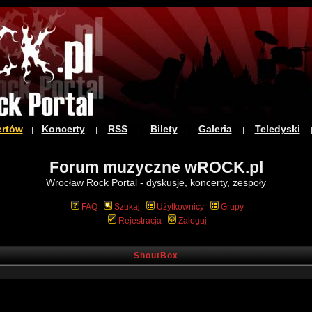
ertów
Koncerty
RSS
Bilety
Galeria
Teledyski
|
|
|
|
|
Forum muzyczne wROCK.pl
Wrocław Rock Portal - dyskusje, koncerty, zespoły
FAQ
Szukaj
Użytkownicy
Grupy
Rejestracja
Zaloguj
ShoutBox