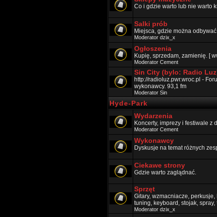
Co i gdzie warto lub nie warto k
Salki prób
Miejsca, gdzie można odbywać p
Moderator
dzix_x
Ogłoszenia
Kupię, sprzedam, zamienię. [ w
Moderator
Cement
Sin City (bylo: Radio Luz
http://radioluz.pwr.wroc.pl - F
wykonawcy. 93,1 fm
Moderator
Sin
Hyde-Park
Wydarzenia
Koncerty, imprezy i festiwale z
Moderator
Cement
Wykonawcy
Dyskusje na temat różnych zes
Ciekawe strony
Gdzie warto zaglądnać.
Sprzęt
Gitary, wzmacniacze, perkusje, k
tuning, keyboard, stojak, spray,
Moderator
dzix_x