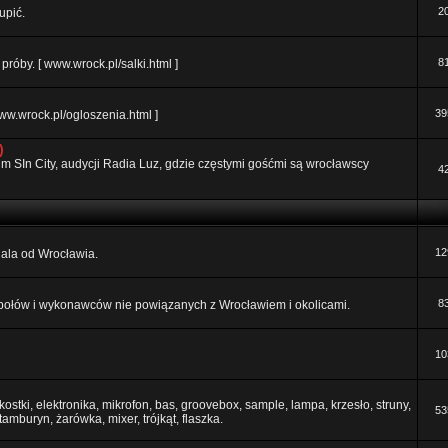
2
upić.
8
róby. [ www.wrock.pl/salki.html ]
39
ww.wrock.pl/ogloszenia.html ]
)
orum SIn City, audycji Radia Luz, gdzie częstymi gośćmi są wrocławscy
4
12
 dala od Wrocławia.
8
połów i wykonawców nie powiązanych z Wrocławiem i okolicami.
10
ostki, elektronika, mikrofon, bas, groovebox, sample, lampa, krzesło, struny,
53
 tamburyn, żarówka, mixer, trójkąt, flaszka.